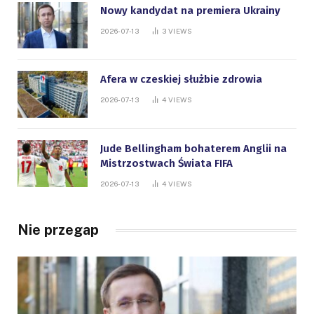
Nowy kandydat na premiera Ukrainy
2026-07-13
3
VIEWS
Afera w czeskiej służbie zdrowia
2026-07-13
4
VIEWS
Jude Bellingham bohaterem Anglii na
Mistrzostwach Świata FIFA
2026-07-13
4
VIEWS
Nie przegap