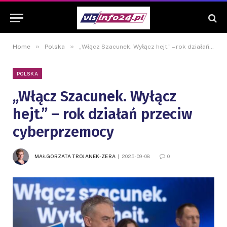
»
»
Home
Polska
„Włącz Szacunek. Wyłącz hejt.” – rok działań przeciw cyberprzemocy
POLSKA
„Włącz Szacunek. Wyłącz
hejt.” – rok działań przeciw
cyberprzemocy
MAŁGORZATA TROJANEK-ZERA
2025-09-08
0