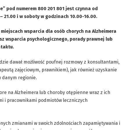
ne” pod numerem 800 201 801 jest czynna od
– 21.00 i w soboty w godzinach 10.00-16.00.
h miejscach wsparcia dla osób chorych na Alzheimera
esz wsparcia psychologicznego, porady prawnej lub
taktu.
ędzie dawał możliwość poufnej rozmowy z konsultantami,
rapeutą zajęciowym, prawnikiem), jak również uzyskanie
w danym regionie.
re na Alzheimera lub choroby otępienne wraz z ich
i i pracownikami podmiotów leczniczych
onych zmianami w swoich zdolnościach zapamiętywania i