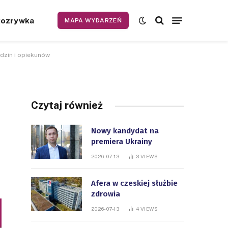
Rozrywka
MAPA WYDARZEŃ
odzin i opiekunów
Czytaj również
Nowy kandydat na
premiera Ukrainy
2026-07-13
3
VIEWS
Afera w czeskiej służbie
zdrowia
2026-07-13
4
VIEWS