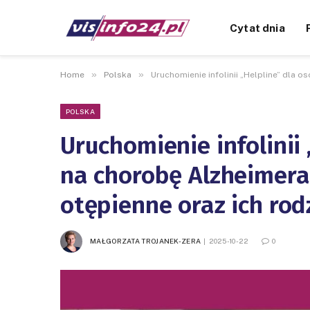
Cytat dnia
»
»
Home
Polska
Uruchomienie infolinii „Helpline” dla 
POLSKA
Uruchomienie infolinii
na chorobę Alzheimera
otępienne oraz ich rod
MAŁGORZATA TROJANEK-ZERA
2025-10-22
0