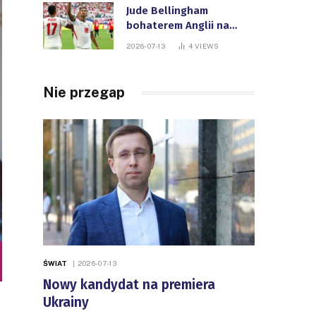
Jude Bellingham
bohaterem Anglii na
Mistrzostwach Świata
2026-07-13
4
VIEWS
FIFA
Nie przegap
ŚWIAT
2026-07-13
Nowy kandydat na premiera
Ukrainy