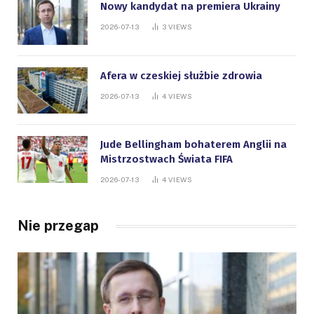
Nowy kandydat na premiera Ukrainy
2026-07-13
3
VIEWS
Afera w czeskiej służbie zdrowia
2026-07-13
4
VIEWS
Jude Bellingham bohaterem Anglii na
Mistrzostwach Świata FIFA
2026-07-13
4
VIEWS
Nie przegap