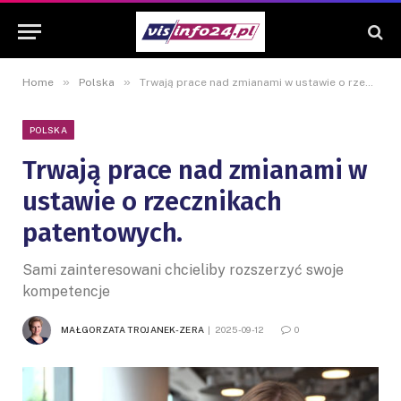
»
»
Home
Polska
Trwają prace nad zmianami w ustawie o rzecznikach patentowych.
POLSKA
Trwają prace nad zmianami w
ustawie o rzecznikach
patentowych.
Sami zainteresowani chcieliby rozszerzyć swoje
kompetencje
MAŁGORZATA TROJANEK-ZERA
2025-09-12
0