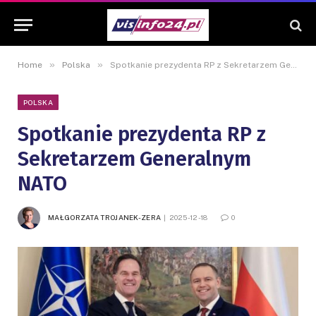
»
»
Home
Polska
Spotkanie prezydenta RP z Sekretarzem Generalnym NATO
POLSKA
Spotkanie prezydenta RP z
Sekretarzem Generalnym
NATO
MAŁGORZATA TROJANEK-ZERA
2025-12-18
0