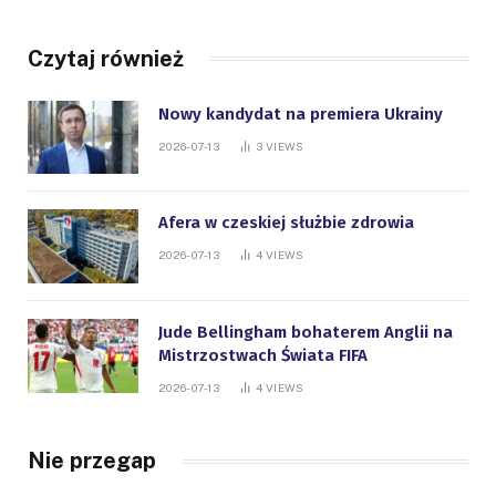
Czytaj również
Nowy kandydat na premiera Ukrainy
2026-07-13
3
VIEWS
Afera w czeskiej służbie zdrowia
2026-07-13
4
VIEWS
Jude Bellingham bohaterem Anglii na
Mistrzostwach Świata FIFA
2026-07-13
4
VIEWS
Nie przegap