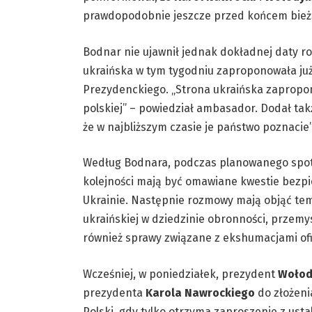
prawdopodobnie jeszcze przed końcem bież
Bodnar nie ujawnił jednak dokładnej daty r
ukraińska w tym tygodniu zaproponowała już
Prezydenckiego. „Strona ukraińska zapropo
polskiej” – powiedział ambasador. Dodał tak
że w najbliższym czasie je państwo poznacie”
Według Bodnara, podczas planowanego spo
kolejności mają być omawiane kwestie bezpi
Ukrainie. Następnie rozmowy mają objąć te
ukraińskiej w dziedzinie obronności, przem
również sprawy związane z ekshumacjami ofi
Wcześniej, w poniedziałek, prezydent
Wołod
prezydenta
Karola Nawrockiego
do złożenia
Polski, gdy tylko otrzyma zaproszenie z ust