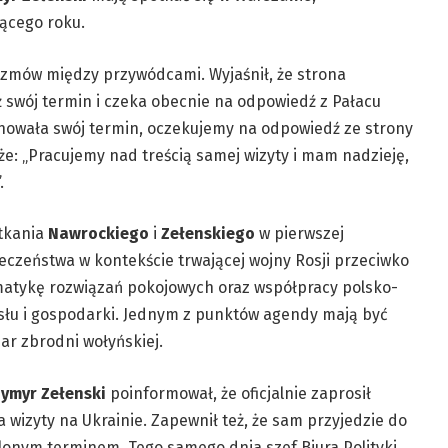
ącego roku.
ozmów między przywódcami. Wyjaśnił, że strona
 swój termin i czeka obecnie na odpowiedź z Pałacu
nowała swój termin, oczekujemy na odpowiedź ze strony
że: „Pracujemy nad treścią samej wizyty i mam nadzieję,
.
tkania
Nawrockiego
i
Zełenskiego
w pierwszej
eczeństwa w kontekście trwającej wojny Rosji przeciwko
matykę rozwiązań pokojowych oraz współpracy polsko-
ysłu i gospodarki. Jednym z punktów agendy mają być
ar zbrodni wołyńskiej.
ymyr Zełenski
poinformował, że oficjalnie zaprosił
 wizyty na Ukrainie. Zapewnił też, że sam przyjedzie do
alonym terminem. Tego samego dnia szef Biura Polityki