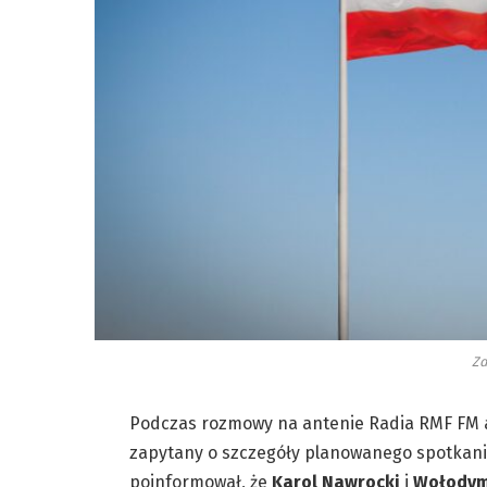
Zd
Podczas rozmowy na antenie Radia RMF FM 
zapytany o szczegóły planowanego spotkania
poinformował, że
Karol Nawrocki
i
Wołodym