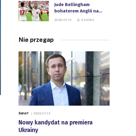
Jude Bellingham
bohaterem Anglii na
Mistrzostwach Świata
2026-07-13
4
VIEWS
FIFA
Nie przegap
ŚWIAT
2026-07-13
Nowy kandydat na premiera
Ukrainy