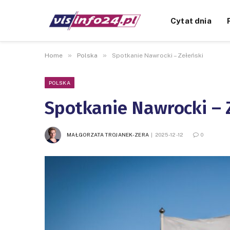
Cytat dnia
»
»
Home
Polska
Spotkanie Nawrocki – Zełeński
POLSKA
Spotkanie Nawrocki – 
MAŁGORZATA TROJANEK-ZERA
2025-12-12
0