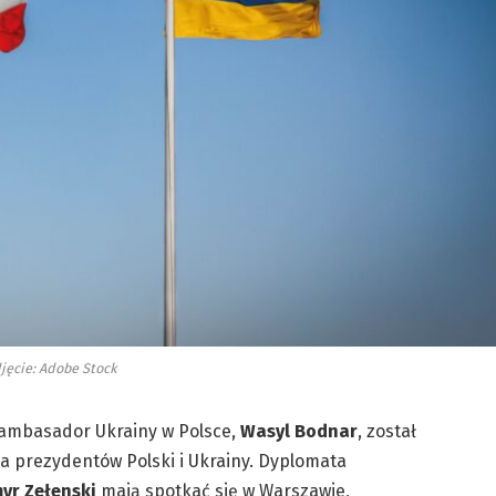
jęcie: Adobe Stock
ambasador Ukrainy w Polsce,
Wasyl Bodnar
, został
 prezydentów Polski i Ukrainy. Dyplomata
yr Zełenski
mają spotkać się w Warszawie,