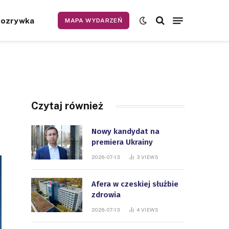
Rozrywka
MAPA WYDARZEŃ
Czytaj również
Nowy kandydat na
premiera Ukrainy
2026-07-13
3
VIEWS
Afera w czeskiej służbie
zdrowia
2026-07-13
4
VIEWS