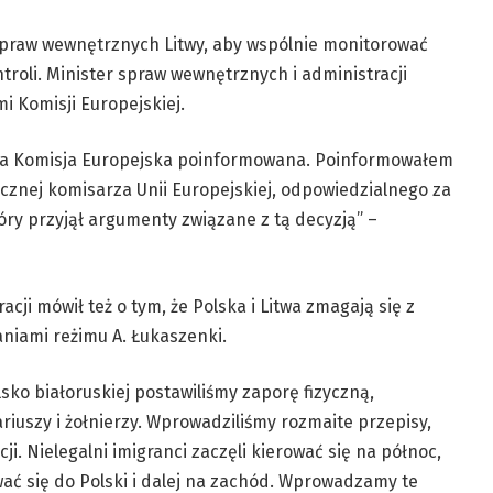
 spraw wewnętrznych Litwy, aby wspólnie monitorować
roli. Minister spraw wewnętrznych i administracji
i Komisji Europejskiej.
a, a Komisja Europejska poinformowana. Poinformowałem
cznej komisarza Unii Europejskiej, odpowiedzialnego za
ry przyjął argumenty związane z tą decyzją” –
cji mówił też o tym, że Polska i Litwa zmagają się z
niami reżimu A. Łukaszenki.
ko białoruskiej postawiliśmy zaporę fizyczną,
ariuszy i żołnierzy. Wprowadziliśmy rozmaite przepisy,
i. Nielegalni imigranci zaczęli kierować się na północ,
ać się do Polski i dalej na zachód. Wprowadzamy te