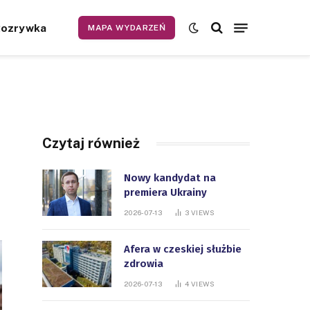
Rozrywka
MAPA WYDARZEŃ
Czytaj również
Nowy kandydat na
premiera Ukrainy
2026-07-13
3
VIEWS
Afera w czeskiej służbie
zdrowia
2026-07-13
4
VIEWS