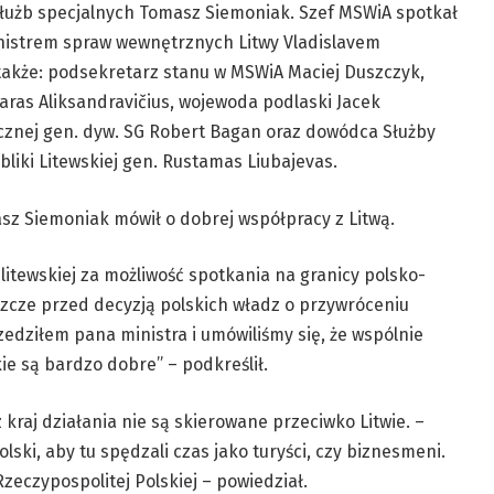
służb specjalnych Tomasz Siemoniak. Szef MSWiA spotkał
inistrem spraw wewnętrznych Litwy Vladislavem
także: podsekretarz stanu w MSWiA Maciej Duszczyk,
aras Aliksandravičius, wojewoda podlaski Jacek
cznej gen. dyw. SG Robert Bagan oraz dowódca Służby
iki Litewskiej gen. Rustamas Liubajevas.
sz Siemoniak mówił o dobrej współpracy z Litwą.
 litewskiej za możliwość spotkania na granicy polsko-
jeszcze przed decyzją polskich władz o przywróceniu
zedziłem pana ministra i umówiliśmy się, że wspólnie
ie są bardzo dobre” – podkreślił.
kraj działania nie są skierowane przeciwko Litwie. –
ski, aby tu spędzali czas jako turyści, czy biznesmeni.
eczypospolitej Polskiej – powiedział.