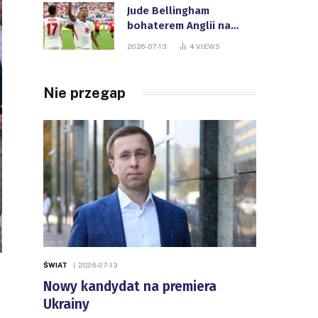
Jude Bellingham
bohaterem Anglii na
Mistrzostwach Świata
2026-07-13
4
VIEWS
FIFA
Nie przegap
ŚWIAT
2026-07-13
Nowy kandydat na premiera
Ukrainy