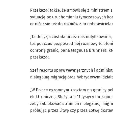
Przekazał także, że umówił się z ministrem
sytuację po uruchomieniu tymczasowych kont
odniósł się też do rozmów z przedstawicielam
„Ta decyzja została przez nas notyfikowan
też podczas bezpośredniej rozmowy telefoni
ochronę granic, pana Magnusa Brunnera, któ
przekazał.
Szef resortu spraw wewnętrznych i administra
nielegalną migracją oraz hybrydowymi działa
„W Polsce ogromnym kosztem na granicy pols
elektroniczną. Służy tam 11 tysięcy funkcjon
żeby zablokować strumień nielegalnej imigracj
próbując przez Litwę czy przez Łotwę dostaw