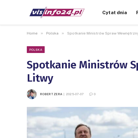
Cytat dnia
»
»
Home
Polska
Spotkanie Ministrów Spraw Wewnętrznyc
POLSKA
Spotkanie Ministrów S
Litwy
ROBERT ZERA
2025-07-07
0