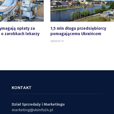
ymagają opłaty za
1,5 mln długu przedsiębiorcy
 o zarobkach lekarzy
pomagającemu Ukraińcom
2026-07-11
KONTAKT
Dział Sprzedaży i Marketingu
marketing@visinfo24.pl