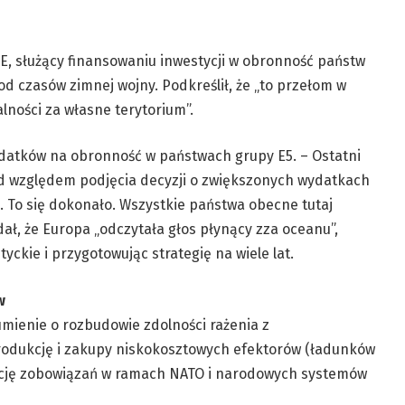
, służący finansowaniu inwestycji w obronność państw
d czasów zimnej wojny. Podkreślił, że „to przełom w
ności za własne terytorium”.
datków na obronność w państwach grupy E5. – Ostatni
od względem podjęcia decyzji o zwiększonych wydatkach
To się dokonało. Wszystkie państwa obecne tutaj
dał, że Europa „odczytała głos płynący zza oceanu”,
yckie i przygotowując strategię na wiele lat.
w
mienie o rozbudowie zdolności rażenia z
odukcję i zakupy niskokosztowych efektorów (ładunków
ację zobowiązań w ramach NATO i narodowych systemów