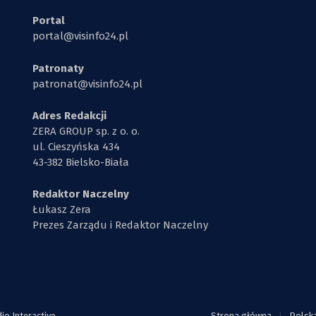
Portal
portal@visinfo24.pl
Patronaty
patronat@visinfo24.pl
Adres Redakcji
ZERA GROUP sp. z o. o.
ul. Cieszyńska 434
43-382 Bielsko-Biała
Redaktor Naczelny
Łukasz Zera
Prezes Zarządu i Redaktor Naczelny
o Interactive
.
Strona główna
Polsk