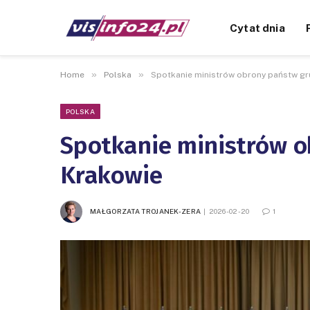
Cytat dnia
»
»
Home
Polska
Spotkanie ministrów obrony państw gr
POLSKA
Spotkanie ministrów o
Krakowie
MAŁGORZATA TROJANEK-ZERA
2026-02-20
1