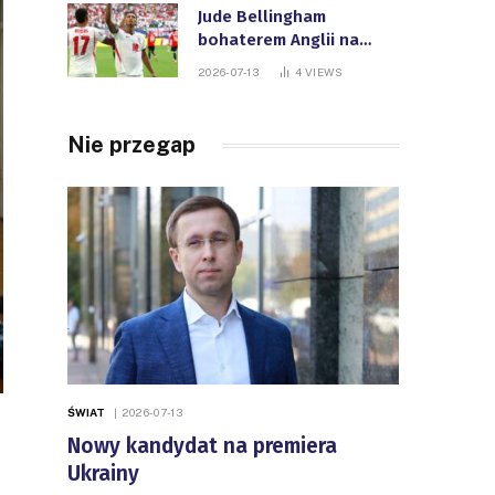
Jude Bellingham
bohaterem Anglii na
Mistrzostwach Świata
2026-07-13
4
VIEWS
FIFA
Nie przegap
ŚWIAT
2026-07-13
Nowy kandydat na premiera
Ukrainy