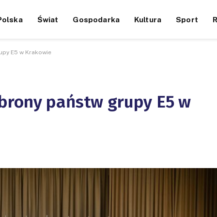
Polska
Świat
Gospodarka
Kultura
Sport
upy E5 w Krakowie
brony państw grupy E5 w