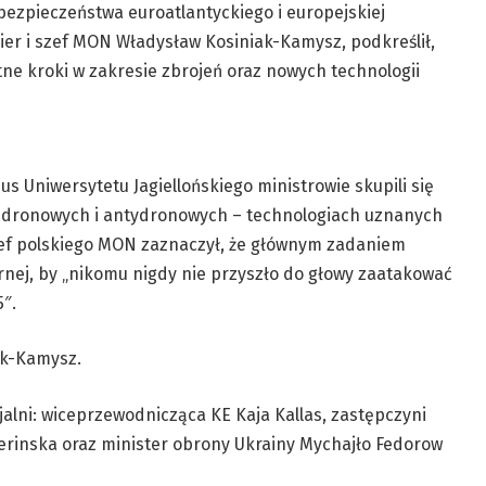
bezpieczeństwa euroatlantyckiego i europejskiej
er i szef MON Władysław Kosiniak-Kamysz, podkreślił,
tne kroki w zakresie zbrojeń oraz nowych technologii
s Uniwersytetu Jagiellońskiego ministrowie skupili się
 dronowych i antydronowych – technologiach uznanych
ef polskiego MON zaznaczył, że głównym zadaniem
itarnej, by „nikomu nigdy nie przyszło do głowy zaatakować
″.
ak-Kamysz.
jalni: wiceprzewodnicząca KE Kaja Kallas, zastępczyni
rinska oraz minister obrony Ukrainy Mychajło Fedorow