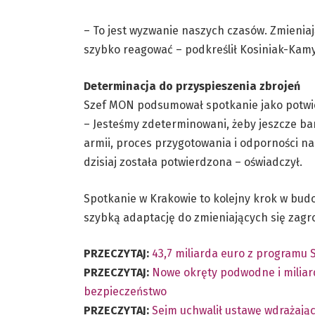
– To jest wyzwanie naszych czasów. Zmieniaj
szybko reagować – podkreślił Kosiniak-Kamy
Determinacja do przyspieszenia zbrojeń
Szef MON podsumował spotkanie jako potwier
– Jesteśmy zdeterminowani, żeby jeszcze ba
armii, proces przygotowania i odporności nas
dzisiaj została potwierdzona – oświadczył.
Spotkanie w Krakowie to kolejny krok w budo
szybką adaptację do zmieniających się zagr
PRZECZYTAJ:
43,7 miliarda euro z programu S
PRZECZYTAJ:
Nowe okręty podwodne i miliard
bezpieczeństwo
PRZECZYTAJ:
Sejm uchwalił ustawę wdrażają