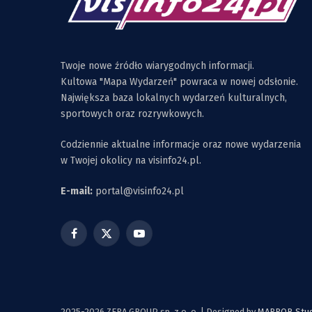
Twoje nowe źródło wiarygodnych informacji.
Kultowa "Mapa Wydarzeń" powraca w nowej odsłonie.
Największa baza lokalnych wydarzeń kulturalnych,
sportowych oraz rozrywkowych.
Codziennie aktualne informacje oraz nowe wydarzenia
w Twojej okolicy na visinfo24.pl.
E-mail:
portal@visinfo24.pl
Facebook
X
YouTube
(Twitter)
2025-2026 ZERA GROUP sp. z o. o. | Designed by
MARROB Studi