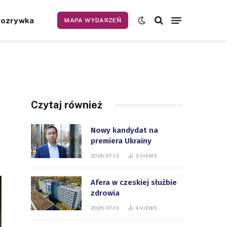
Rozrywka
MAPA WYDARZEŃ
Czytaj również
Nowy kandydat na
premiera Ukrainy
2026-07-13
3
VIEWS
Afera w czeskiej służbie
zdrowia
2026-07-13
4
VIEWS