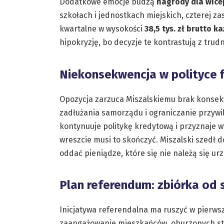
Dodatkowe emocje budzą
nagrody dla wic
szkołach i jednostkach miejskich, czterej z
kwartalne w wysokości
38,5 tys. zł brutto k
hipokryzję, bo decyzje te kontrastują z trud
Niekonsekwencja w polityce f
Opozycja zarzuca Miszalskiemu brak konsek
zadłużania samorządu i ograniczanie przywi
kontynuuje politykę kredytową i przyznaje w
wreszcie musi to skończyć. Miszalski szedł d
oddać pieniądze, które się nie należą się ur
Plan referendum: zbiórka od 
Inicjatywa referendalna ma ruszyć w pierws
zaangażowanie mieszkańców, oburzonych sta