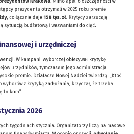
eprezydentów Krakowa
. Mimo apeli o oszczędności w
astępcy prezydenta otrzymali w 2025 roku premie
ażdy
, co łącznie daje
158 tys. zł
. Krytycy zarzucają
ną sytuacją budżetową i wezwaniami do cięć.
inansowej i urzędniczej
wencji. W kampanii wyborczej obiecywał krytykę
lejów urzędników, tymczasem jego administracja
ysokie premie. Działacze Nowej Nadziei twierdzą: „Ktoś
o wyborów z krytyką zadłużania, krzyczał, że trzeba
zędnikom”.
stycznia 2026
zych tygodniach stycznia. Organizatorzy liczą na masowe
nem finansów miasta. W ocenie opozycji,
odwołanie