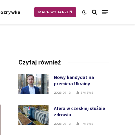
Rozrywka
MAPA WYDARZEŃ
Czytaj również
Nowy kandydat na
premiera Ukrainy
2026-07-13
3
VIEWS
Afera w czeskiej służbie
zdrowia
2026-07-13
4
VIEWS