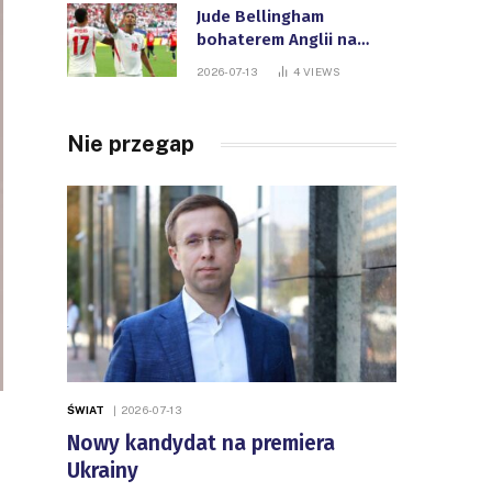
Jude Bellingham
bohaterem Anglii na
Mistrzostwach Świata
2026-07-13
4
VIEWS
FIFA
Nie przegap
ŚWIAT
2026-07-13
Nowy kandydat na premiera
Ukrainy