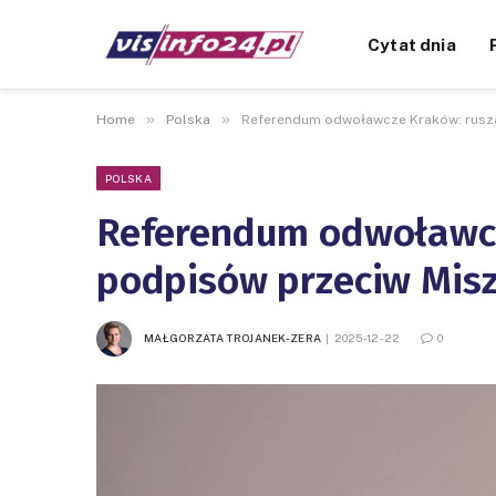
Cytat dnia
»
»
Home
Polska
Referendum odwoławcze Kraków: rusza
POLSKA
Referendum odwoławcz
podpisów przeciw Mis
MAŁGORZATA TROJANEK-ZERA
2025-12-22
0