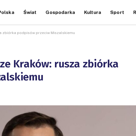
Polska
Świat
Gospodarka
Kultura
Sport
 zbiórka podpisów przeciw Miszalskiemu
e Kraków: rusza zbiórka
zalskiemu