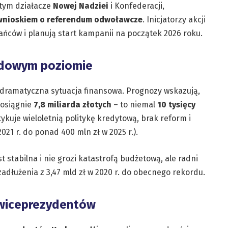
 tym działacze
Nowej Nadziei
i Konfederacji,
 wnioskiem o referendum odwoławcze
. Inicjatorzy akcji
ńców i planują start kampanii na początek 2026 roku.
rdowym poziomie
dramatyczna sytuacja finansowa. Prognozy wskazują,
 osiągnie
7,8 miliarda złotych
– to niemal
10 tysięcy
tykuje wieloletnią politykę kredytową, brak reform i
021 r. do ponad 400 mln zł w 2025 r.).
t stabilna i nie grozi katastrofą budżetową, ale radni
zadłużenia z 3,47 mld zł w 2020 r. do obecnego rekordu.
 wiceprezydentów