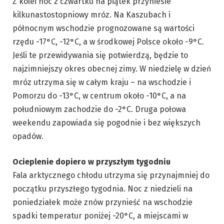
Z kolei noc z czwartku na piątek przyniesie
kilkunastostopniowy mróz. Na Kaszubach i
północnym wschodzie prognozowane są wartości
rzędu -17°C, -12°C, a w środkowej Polsce około -9°C.
Jeśli te przewidywania się potwierdzą, będzie to
najzimniejszy okres obecnej zimy. W niedzielę w dzień
mróz utrzyma się w całym kraju – na wschodzie i
Pomorzu do -13°C, w centrum około -10°C, a na
południowym zachodzie do -2°C. Druga połowa
weekendu zapowiada się pogodnie i bez większych
opadów.
Ocieplenie dopiero w przyszłym tygodniu
Fala arktycznego chłodu utrzyma się przynajmniej do
początku przyszłego tygodnia. Noc z niedzieli na
poniedziałek może znów przynieść na wschodzie
spadki temperatur poniżej -20°C, a miejscami w