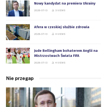
Nowy kandydat na premiera Ukrainy
2026-07-13
3
VIEWS
Afera w czeskiej służbie zdrowia
2026-07-13
4
VIEWS
Jude Bellingham bohaterem Anglii na
Mistrzostwach Świata FIFA
2026-07-13
4
VIEWS
Nie przegap