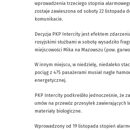
wprowadzenia trzeciego stopnia alarmowego
zostaje zawieszona od soboty 22 listopada d
komunikacie.
Decyzja PKP Intercity jest efektem zdarzen
rosyjskimi służbami w sobotę wysadziło fra
miejscowości Mika na Mazowszu (pow. garwol
W innym miejscu, w niedzielę, niedaleko stac
pociąg z 475 pasażerami musiał nagle hamo
energetycznej.
PKP Intercity podkreśliło jednocześnie, że 
umów na przewóz przesyłek zawierających le
materiały biologiczne.
Wprowadzony od 19 listopada stopień alarmo