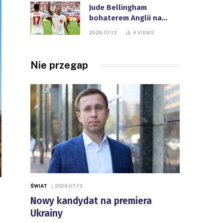
Jude Bellingham
bohaterem Anglii na
Mistrzostwach Świata
2026-07-13
4
VIEWS
FIFA
Nie przegap
ŚWIAT
2026-07-13
Nowy kandydat na premiera
Ukrainy