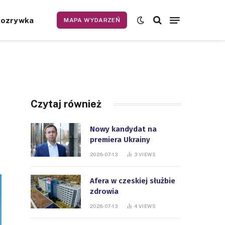
Rozrywka
MAPA WYDARZEŃ
Czytaj również
Nowy kandydat na
premiera Ukrainy
2026-07-13
3
VIEWS
Afera w czeskiej służbie
zdrowia
2026-07-13
4
VIEWS