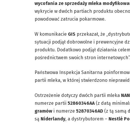
wycofania ze sprzedaży mleka modyfikowa
wykrycie w dwóch partiach produktu obecn
powodować zatrucia pokarmowe.
W komunikacie
GIS
przekazał, że „dystrybuto
sytuacji podjął dobrowolne i prewencyjne dz
produktu. Dodatkowo podjął działania cele
pośrednictwem swoich stron internetowych”
Państwowa Inspekcja Sanitarna poinformował
partii mleka, w której stwierdzono nieprawid
Ostrzeżenie dotyczy dwóch partii mleka
NAN
numerze partii
52860346AA
(z datą minimal
gramów
i numerze
52870346AD
(z tą samą 
są
Niderlandy
, a dystrybutorem –
Nestlé Po