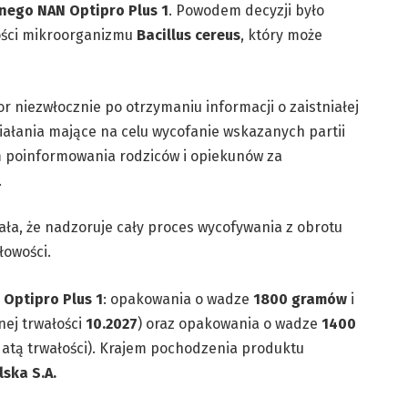
nego NAN Optipro Plus 1
. Powodem decyzji było
ości mikroorganizmu
Bacillus cereus
, który może
r niezwłocznie po otrzymaniu informacji o zaistniałej
iałania mające na celu wycofanie wskazanych partii
m poinformowania rodziców i opiekunów za
.
a, że nadzoruje cały proces wycofywania z obrotu
łowości.
 Optipro Plus 1
: opakowania o wadze
1800 gramów
i
nej trwałości
10.2027
) oraz opakowania o wadze
1400
datą trwałości). Krajem pochodzenia produktu
lska S.A.