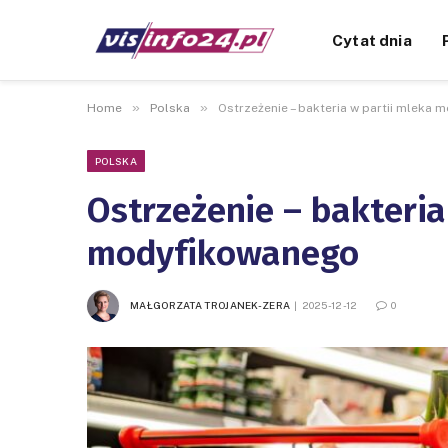
Cytat dnia
»
»
Home
Polska
Ostrzeżenie – bakteria w partii mleka
POLSKA
Ostrzeżenie – bakteria
modyfikowanego
MAŁGORZATA TROJANEK-ZERA
2025-12-12
0