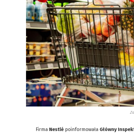
Zd
Firma
Nestlé
poinformowała
Główny Inspek