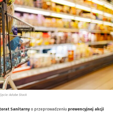
jęcie: Adobe Stock
torat Sanitarny
o przeprowadzeniu
prewencyjnej akcji