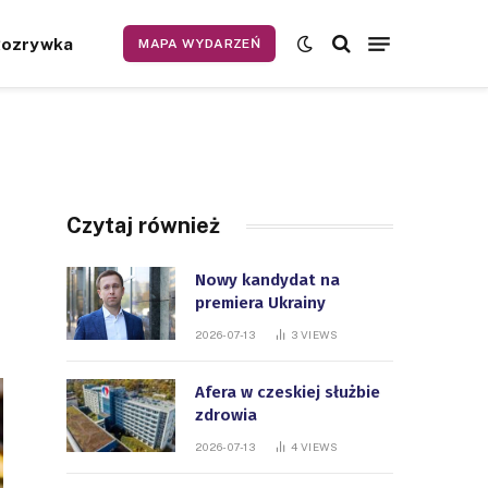
Rozrywka
MAPA WYDARZEŃ
Czytaj również
Nowy kandydat na
premiera Ukrainy
2026-07-13
3
VIEWS
Afera w czeskiej służbie
zdrowia
2026-07-13
4
VIEWS