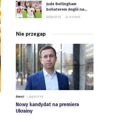
Jude Bellingham
bohaterem Anglii na
Mistrzostwach Świata
2026-07-13
4
VIEWS
FIFA
Nie przegap
ŚWIAT
2026-07-13
Nowy kandydat na premiera
Ukrainy