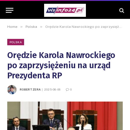
»
»
Home
Polska
Orędzie Karola Nawrockiego po zaprzysiężeniu na urząd Prezydenta RP
POLSKA
Orędzie Karola Nawrockiego
po zaprzysiężeniu na urząd
Prezydenta RP
ROBERT ZERA
2025-08-06
0