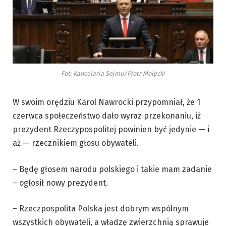
Fot: Kancelaria Sejmu/Piotr Molęcki
W swoim orędziu Karol Nawrocki przypomniał, że 1
czerwca społeczeństwo dało wyraz przekonaniu, iż
prezydent Rzeczypospolitej powinien być jedynie — i
aż — rzecznikiem głosu obywateli.
– Będę głosem narodu polskiego i takie mam zadanie
– ogłosił nowy prezydent.
– Rzeczpospolita Polska jest dobrym wspólnym
wszystkich obywateli, a władzę zwierzchnią sprawuje