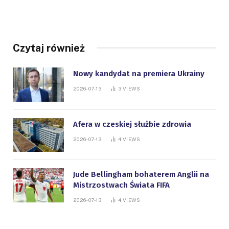
Czytaj również
Nowy kandydat na premiera Ukrainy
2026-07-13
3
VIEWS
Afera w czeskiej służbie zdrowia
2026-07-13
4
VIEWS
Jude Bellingham bohaterem Anglii na
Mistrzostwach Świata FIFA
2026-07-13
4
VIEWS