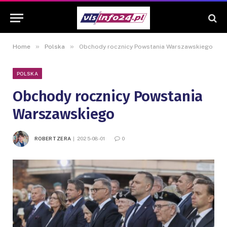
»
»
Home
Polska
Obchody rocznicy Powstania Warszawskiego
POLSKA
Obchody rocznicy Powstania
Warszawskiego
ROBERT ZERA
2025-08-01
0