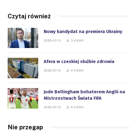
Czytaj również
Nowy kandydat na premiera Ukrainy
2026-07-13
3
VIEWS
Afera w czeskiej służbie zdrowia
2026-07-13
4
VIEWS
Jude Bellingham bohaterem Anglii na
Mistrzostwach Świata FIFA
2026-07-13
4
VIEWS
Nie przegap