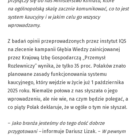
przyłączy się do nas Ministerstwo Klimatu, które
na
ogólnopolską
skalę zacznie komunikować, co to jest
system kaucyjny i w jakim celu go wszyscy
wprowadzamy.
Z badań opinii przeprowadzonych przez instytut IQS
na zlecenie kampanii Głębia Wiedzy zainicjowanej
przez Krajową Izbę Gospodarczą „Przemysł
Rozlewniczy” wynika, że tylko 35 proc. Polaków znało
planowane zasady funkcjonowania systemu
kaucyjnego, który wejdzie w życie już 1 października
2025 roku. Niemalże połowa z nas słyszała o jego
wprowadzeniu, ale nie wie, na czym będzie polegać, a
co piąty Polak deklaruje, że w ogóle o tym nie słyszał.
–
Jako branża jesteśmy do tego dość dobrze
przygotowani –
informuje Dariusz Lizak. –
W pewnym