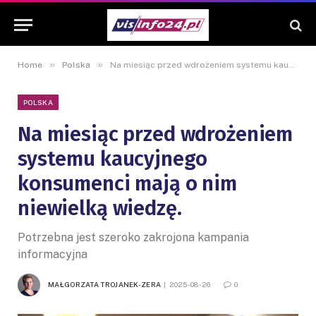
»
»
Home
Polska
Na miesiąc przed wdrożeniem systemu kaucyjnego konsumenci mają o nim niewielką wiedzę.
POLSKA
Na miesiąc przed wdrożeniem
systemu kaucyjnego
konsumenci mają o nim
niewielką wiedzę.
Potrzebna jest szeroko zakrojona kampania
informacyjna
MAŁGORZATA TROJANEK-ZERA
2025-08-26
0