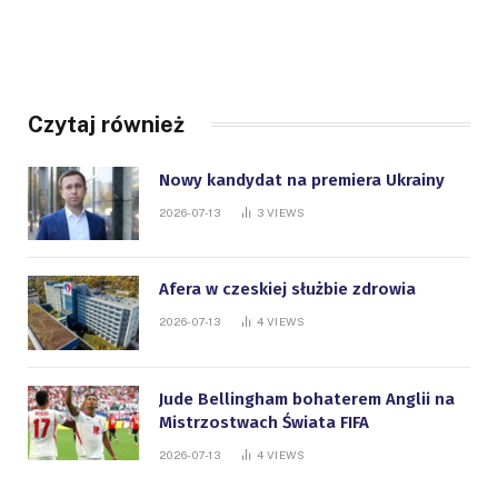
Czytaj również
Nowy kandydat na premiera Ukrainy
2026-07-13
3
VIEWS
Afera w czeskiej służbie zdrowia
2026-07-13
4
VIEWS
Jude Bellingham bohaterem Anglii na
Mistrzostwach Świata FIFA
2026-07-13
4
VIEWS