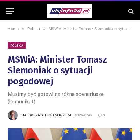
»
»
Home
Polska
MSWiA: Minister Tomasz Siemoniak o sytuacji pogodowej
POLSKA
MSWiA: Minister Tomasz
Siemoniak o sytuacji
pogodowej
Musimy być gotowi na różne scenariusze
(komunikat)
MAŁGORZATA TROJANEK-ZERA
2025-07-09
0