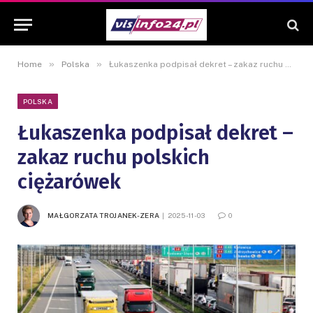
»
»
Home
Polska
Łukaszenka podpisał dekret – zakaz ruchu polskich ciężarówek
POLSKA
Łukaszenka podpisał dekret –
zakaz ruchu polskich
ciężarówek
MAŁGORZATA TROJANEK-ZERA
2025-11-03
0