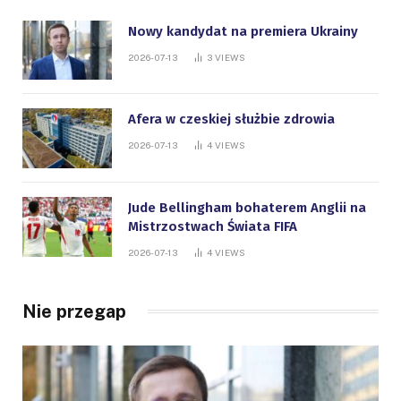
Nowy kandydat na premiera Ukrainy
2026-07-13
3
VIEWS
Afera w czeskiej służbie zdrowia
2026-07-13
4
VIEWS
Jude Bellingham bohaterem Anglii na
Mistrzostwach Świata FIFA
2026-07-13
4
VIEWS
Nie przegap