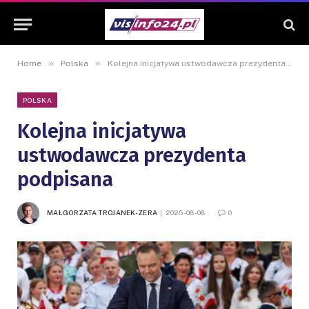
»
»
Home
Polska
Kolejna inicjatywa ustwodawcza prezydenta podpisana
POLSKA
Kolejna inicjatywa
ustwodawcza prezydenta
podpisana
MAŁGORZATA TROJANEK-ZERA
2025-08-08
0