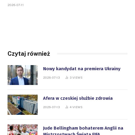
2026-07-11
Czytaj również
Nowy kandydat na premiera Ukrainy
2026-07-13
3
VIEWS
Afera w czeskiej służbie zdrowia
2026-07-13
4
VIEWS
Jude Bellingham bohaterem Anglii na
Mistrzostwach Świata FIFA