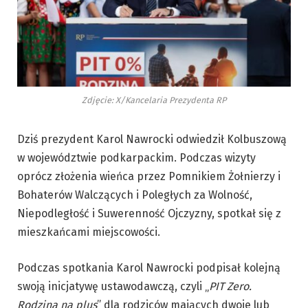
Zdjęcie: X/Kancelaria Prezydenta RP
Dziś prezydent Karol Nawrocki odwiedził Kolbuszową
w województwie podkarpackim. Podczas wizyty
oprócz złożenia wieńca przez Pomnikiem Żołnierzy i
Bohaterów Walczących i Poległych za Wolność,
Niepodległość i Suwerenność Ojczyzny, spotkał się z
mieszkańcami miejscowości.
Podczas spotkania Karol Nawrocki podpisał kolejną
swoją inicjatywę ustawodawczą, czyli „
PIT Zero.
Rodzina na plus
” dla rodziców mających dwoje lub