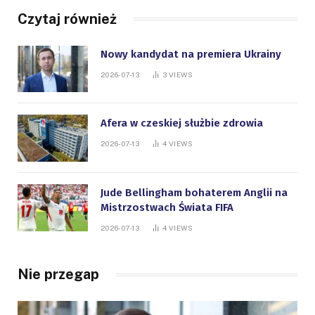
Czytaj również
Nowy kandydat na premiera Ukrainy
2026-07-13
3
VIEWS
Afera w czeskiej służbie zdrowia
2026-07-13
4
VIEWS
Jude Bellingham bohaterem Anglii na
Mistrzostwach Świata FIFA
2026-07-13
4
VIEWS
Nie przegap