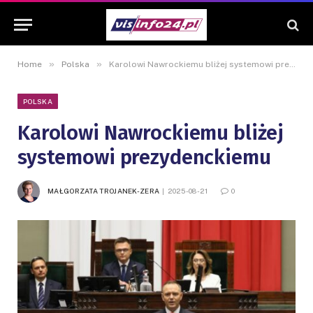
»
»
Home
Polska
Karolowi Nawrockiemu bliżej systemowi prezydenckiemu
POLSKA
Karolowi Nawrockiemu bliżej
systemowi prezydenckiemu
MAŁGORZATA TROJANEK-ZERA
2025-08-21
0