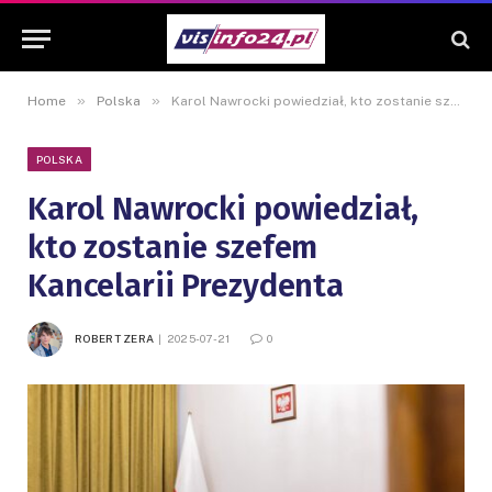
»
»
Home
Polska
Karol Nawrocki powiedział, kto zostanie szefem Kancelarii Prezydenta
POLSKA
Karol Nawrocki powiedział,
kto zostanie szefem
Kancelarii Prezydenta
ROBERT ZERA
2025-07-21
0