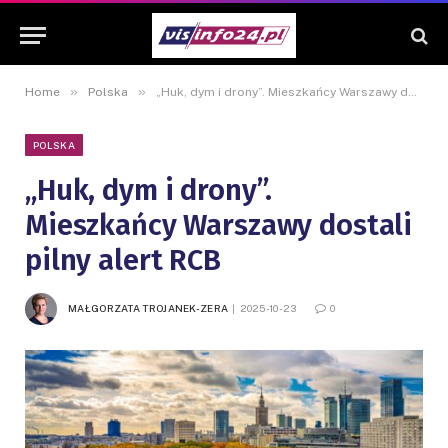
»
»
Home
Polska
„Huk, dym i drony”. Mieszkańcy Warszawy dostali pilny alert RCB
POLSKA
„Huk, dym i drony”.
Mieszkańcy Warszawy dostali
pilny alert RCB
MAŁGORZATA TROJANEK-ZERA
2025-10-23
0