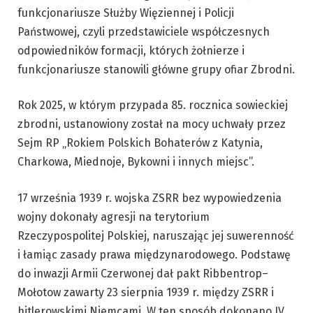
funkcjonariusze Służby Więziennej i Policji
Państwowej, czyli przedstawiciele współczesnych
odpowiedników formacji, których żołnierze i
funkcjonariusze stanowili główne grupy ofiar Zbrodni.
Rok 2025, w którym przypada 85. rocznica sowieckiej
zbrodni, ustanowiony został na mocy uchwały przez
Sejm RP „Rokiem Polskich Bohaterów z Katynia,
Charkowa, Miednoje, Bykowni i innych miejsc”.
17 września 1939 r. wojska ZSRR bez wypowiedzenia
wojny dokonały agresji na terytorium
Rzeczypospolitej Polskiej, naruszając jej suwerenność
i łamiąc zasady prawa międzynarodowego. Podstawę
do inwazji Armii Czerwonej dał pakt Ribbentrop–
Mołotow zawarty 23 sierpnia 1939 r. między ZSRR i
hitlerowskimi Niemcami. W ten sposób dokonano IV