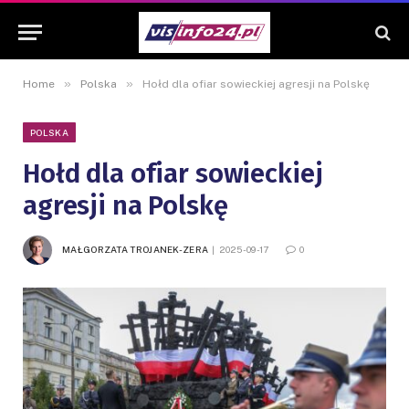
»
»
Home
Polska
Hołd dla ofiar sowieckiej agresji na Polskę
POLSKA
Hołd dla ofiar sowieckiej
agresji na Polskę
MAŁGORZATA TROJANEK-ZERA
2025-09-17
0