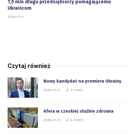
1,5 mln długu przedsiębiorcy pomagającemu
Ukraińcom
2026-07-11
Czytaj również
Nowy kandydat na premiera Ukrainy
2026-07-13
3
VIEWS
Afera w czeskiej służbie zdrowia
2026-07-13
4
VIEWS