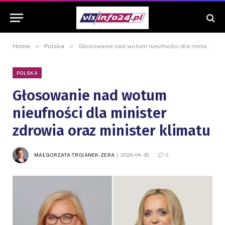
»
»
Home
Polska
Głosowanie nad wotum nieufności dla minister zdrowia oraz minister klimatu
POLSKA
Głosowanie nad wotum
nieufności dla minister
zdrowia oraz minister klimatu
MAŁGORZATA TROJANEK-ZERA
2026-04-30
0