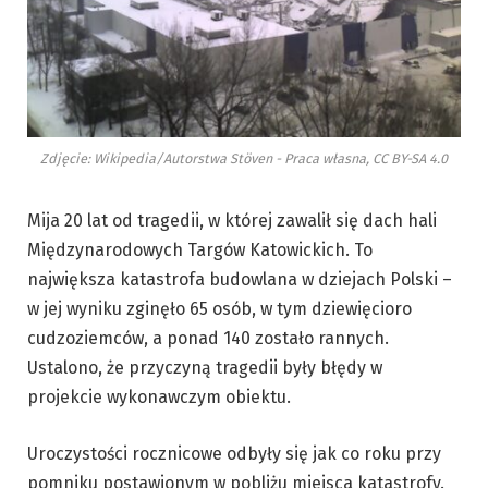
Zdjęcie: Wikipedia/Autorstwa Stöven - Praca własna, CC BY-SA 4.0
Mija 20 lat od tragedii, w której zawalił się dach hali
Międzynarodowych Targów Katowickich. To
największa katastrofa budowlana w dziejach Polski –
w jej wyniku zginęło 65 osób, w tym dziewięcioro
cudzoziemców, a ponad 140 zostało rannych.
Ustalono, że przyczyną tragedii były błędy w
projekcie wykonawczym obiektu.
Uroczystości rocznicowe odbyły się jak co roku przy
pomniku postawionym w pobliżu miejsca katastrofy.