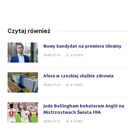
Czytaj również
Nowy kandydat na premiera Ukrainy
2026-07-13
3
VIEWS
Afera w czeskiej służbie zdrowia
2026-07-13
4
VIEWS
Jude Bellingham bohaterem Anglii na
Mistrzostwach Świata FIFA
2026-07-13
4
VIEWS