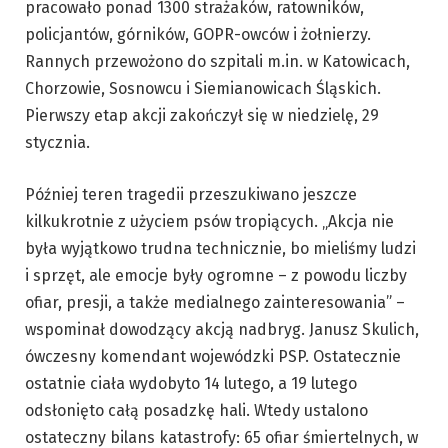
pracowało ponad 1300 strażaków, ratowników,
policjantów, górników, GOPR-owców i żołnierzy.
Rannych przewożono do szpitali m.in. w Katowicach,
Chorzowie, Sosnowcu i Siemianowicach Śląskich.
Pierwszy etap akcji zakończył się w niedzielę, 29
stycznia.
Później teren tragedii przeszukiwano jeszcze
kilkukrotnie z użyciem psów tropiących. „Akcja nie
była wyjątkowo trudna technicznie, bo mieliśmy ludzi
i sprzęt, ale emocje były ogromne – z powodu liczby
ofiar, presji, a także medialnego zainteresowania” –
wspominał dowodzący akcją nadbryg. Janusz Skulich,
ówczesny komendant wojewódzki PSP. Ostatecznie
ostatnie ciała wydobyto 14 lutego, a 19 lutego
odsłonięto całą posadzkę hali. Wtedy ustalono
ostateczny bilans katastrofy: 65 ofiar śmiertelnych, w