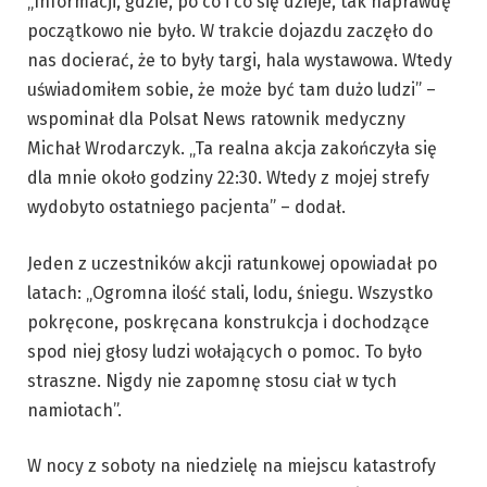
„Informacji, gdzie, po co i co się dzieje, tak naprawdę
początkowo nie było. W trakcie dojazdu zaczęło do
nas docierać, że to były targi, hala wystawowa. Wtedy
uświadomiłem sobie, że może być tam dużo ludzi” –
wspominał dla Polsat News ratownik medyczny
Michał Wrodarczyk. „Ta realna akcja zakończyła się
dla mnie około godziny 22:30. Wtedy z mojej strefy
wydobyto ostatniego pacjenta” – dodał.
Jeden z uczestników akcji ratunkowej opowiadał po
latach: „Ogromna ilość stali, lodu, śniegu. Wszystko
pokręcone, poskręcana konstrukcja i dochodzące
spod niej głosy ludzi wołających o pomoc. To było
straszne. Nigdy nie zapomnę stosu ciał w tych
namiotach”.
W nocy z soboty na niedzielę na miejscu katastrofy