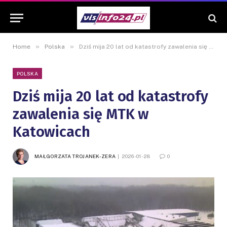
»
»
Home
Polska
Dziś mija 20 lat od katastrofy zawalenia się MTK w Katowicach
POLSKA
Dziś mija 20 lat od katastrofy
zawalenia się MTK w
Katowicach
MAŁGORZATA TROJANEK-ZERA
2026-01-28
0