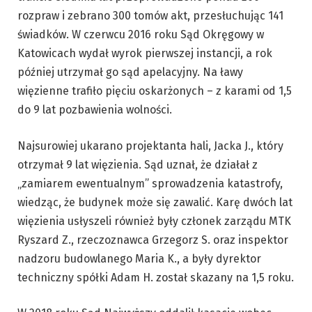
rozpraw i zebrano 300 tomów akt, przesłuchując 141
świadków. W czerwcu 2016 roku Sąd Okręgowy w
Katowicach wydał wyrok pierwszej instancji, a rok
później utrzymał go sąd apelacyjny. Na ławy
więzienne trafiło pięciu oskarżonych – z karami od 1,5
do 9 lat pozbawienia wolności.
Najsurowiej ukarano projektanta hali, Jacka J., który
otrzymał 9 lat więzienia. Sąd uznał, że działał z
„zamiarem ewentualnym” sprowadzenia katastrofy,
wiedząc, że budynek może się zawalić. Karę dwóch lat
więzienia usłyszeli również były członek zarządu MTK
Ryszard Z., rzeczoznawca Grzegorz S. oraz inspektor
nadzoru budowlanego Maria K., a były dyrektor
techniczny spółki Adam H. został skazany na 1,5 roku.