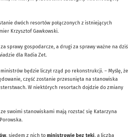
tanie dwóch resortów połączonych z istniejących
mier Krzysztof Gawkowski.
 za
sprawy gospodarcze, a drugi za sprawy ważne na dziś
wiadzie dla Radia Zet.
ministrów będzie liczył rząd po rekonstrukcji. – Myślę, że
zędowanie, część zostanie przesunięta na stanowiska
sterstwach. W niektórych resortach dojdzie do zmiany
 ze swoimi stanowiskami mają rozstać się Katarzyna
 Porowska.
rów
, siedem z nich to
ministrowie bez teki
, a liczba