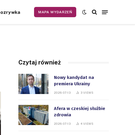
Rozrywka
MAPA WYDARZEŃ
Czytaj również
Nowy kandydat na
premiera Ukrainy
2026-07-13
3
VIEWS
Afera w czeskiej służbie
zdrowia
2026-07-13
4
VIEWS