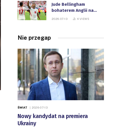
Jude Bellingham
bohaterem Anglii na
Mistrzostwach Świata
2026-07-13
4
VIEWS
FIFA
Nie przegap
ŚWIAT
2026-07-13
Nowy kandydat na premiera
Ukrainy