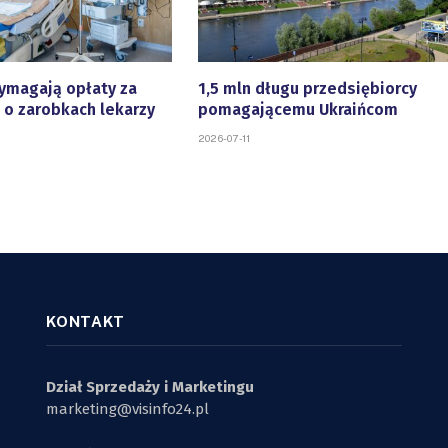
ymagają opłaty za
1,5 mln długu przedsiębiorcy
 o zarobkach lekarzy
pomagającemu Ukraińcom
2026-07-11
KONTAKT
Dział Sprzedaży i Marketingu
marketing@visinfo24.pl