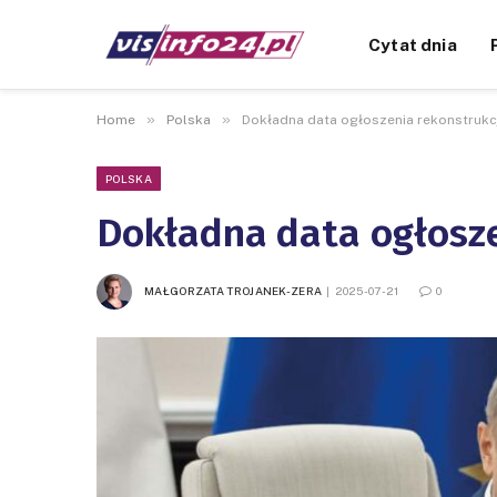
Cytat dnia
»
»
Home
Polska
Dokładna data ogłoszenia rekonstrukcj
POLSKA
Dokładna data ogłosze
MAŁGORZATA TROJANEK-ZERA
2025-07-21
0