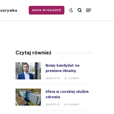
Rozrywka
MAPA WYDARZEŃ
Czytaj również
Nowy kandydat na
premiera Ukrainy
2026-07-13
3
VIEWS
Afera w czeskiej służbie
zdrowia
2026-07-13
4
VIEWS