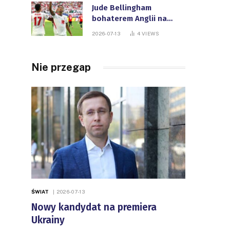
Jude Bellingham
bohaterem Anglii na
Mistrzostwach Świata
2026-07-13
4
VIEWS
FIFA
Nie przegap
ŚWIAT
2026-07-13
Nowy kandydat na premiera
Ukrainy