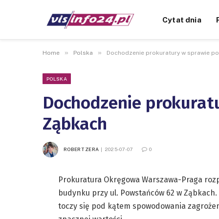
Cytat dnia
»
»
Home
Polska
Dochodzenie prokuratury w sprawie p
POLSKA
Dochodzenie prokurat
Ząbkach
ROBERT ZERA
2025-07-07
0
Prokuratura Okręgowa Warszawa-Praga rozp
budynku przy ul. Powstańców 62 w Ząbkach. 
toczy się pod kątem spowodowania zagrożenia