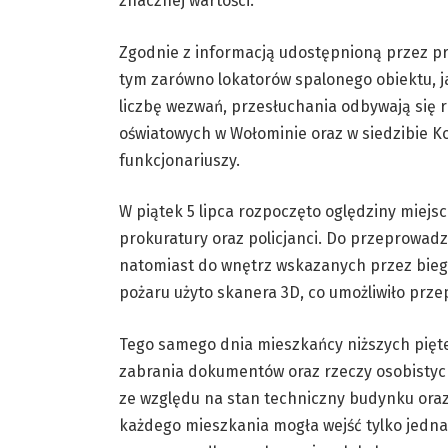
znacznej wartości.
Zgodnie z informacją udostępnioną przez pr
tym zarówno lokatorów spalonego obiektu, ja
liczbę wezwań, przesłuchania odbywają się 
oświatowych w Wołominie oraz w siedzibie Ko
funkcjonariuszy.
W piątek 5 lipca rozpoczęto oględziny miejsc
prokuratury oraz policjanci. Do przeprowad
natomiast do wnętrz wskazanych przez biegł
pożaru użyto skanera 3D, co umożliwiło prze
Tego samego dnia mieszkańcy niższych pięter
zabrania dokumentów oraz rzeczy osobistyc
ze względu na stan techniczny budynku oraz 
każdego mieszkania mogła wejść tylko jedn