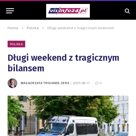
»
»
Home
Polska
Długi weekend z tragicznym bilansem
POLSKA
Długi weekend z tragicznym
bilansem
MAŁGORZATA TROJANEK-ZERA
2025-08-17
0