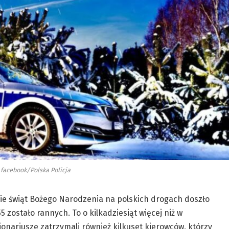
 facebook/Polska Policja
asie świąt Bożego Narodzenia na polskich drogach doszło
 zostało rannych. To o kilkadziesiąt więcej niż w
onariusze zatrzymali również kilkuset kierowców, którzy