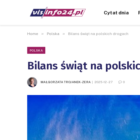
Cytat dnia
»
»
Home
Polska
Bilans świąt na polskich drogach
POLSKA
Bilans świąt na polski
MAŁGORZATA TROJANEK-ZERA
2025-12-27
0