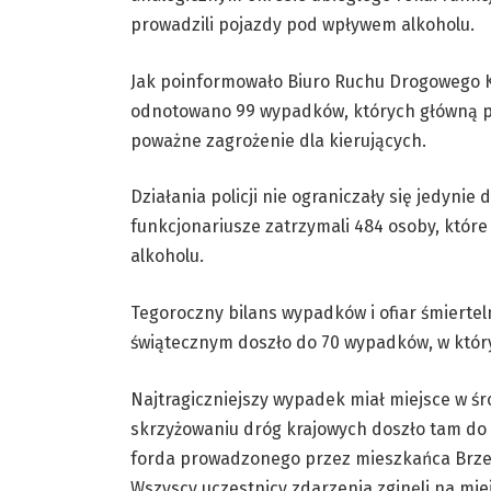
prowadzili pojazdy pod wpływem alkoholu.
Jak poinformowało Biuro Ruchu Drogowego Ko
odnotowano 99 wypadków, których główną p
poważne zagrożenie dla kierujących.
Działania policji nie ograniczały się jedynie
funkcjonariusze zatrzymali 484 osoby, któr
alkoholu.
Tegoroczny bilans wypadków i ofiar śmierteln
świątecznym doszło do 70 wypadków, w któryc
Najtragiczniejszy wypadek miał miejsce w śr
skrzyżowaniu dróg krajowych doszło tam d
forda prowadzonego przez mieszkańca Brzeg
Wszyscy uczestnicy zdarzenia zginęli na mie