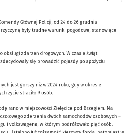
mendy Głównej Policji, od 24 do 26 grudnia
rzyczyną były trudne warunki pogodowe, stanowiące
 do obsługi zdarzeń drogowych. W czasie świąt
e zdecydowały się prowadzić pojazdy po spożyciu
ych jest gorszy niż w 2024 roku, gdy w okresie
h życie straciło 9 osób.
odę rano w miejscowości Zielęcice pod Brzegiem. Na
o czołowego zderzenia dwóch samochodów osobowych –
u i volkswagena, w którym podróżowało pięć osób.
jscu. Ustalono już tożsamość kierowcy forda, natomiast w