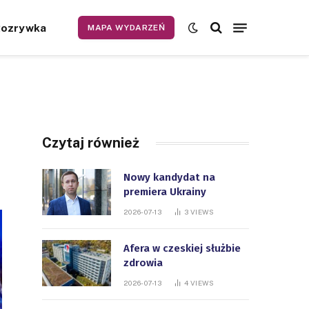
Rozrywka
MAPA WYDARZEŃ
Czytaj również
Nowy kandydat na
premiera Ukrainy
2026-07-13
3
VIEWS
Afera w czeskiej służbie
zdrowia
2026-07-13
4
VIEWS