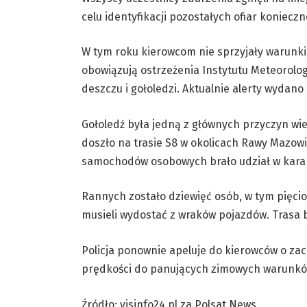
celu identyfikacji pozostałych ofiar konie
W tym roku kierowcom nie sprzyjały warunki
obowiązują ostrzeżenia Instytutu Meteorol
deszczu i gołoledzi. Aktualnie alerty wydano
Gołoledź była jedną z głównych przyczyn wi
doszło na trasie S8 w okolicach Rawy Mazowi
samochodów osobowych brało udział w kara
Rannych zostało dziewięć osób, w tym pięcior
musieli wydostać z wraków pojazdów. Trasa b
Policja ponownie apeluje do kierowców o za
prędkości do panujących zimowych warunkó
Źródło: visinfo24.pl za Polsat News