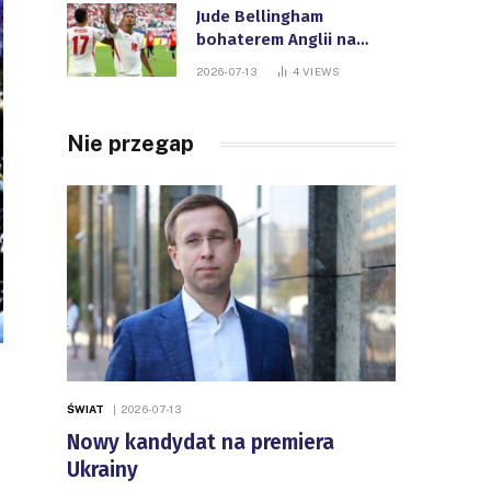
Jude Bellingham
bohaterem Anglii na
Mistrzostwach Świata
2026-07-13
4
VIEWS
FIFA
Nie przegap
ŚWIAT
2026-07-13
Nowy kandydat na premiera
Ukrainy