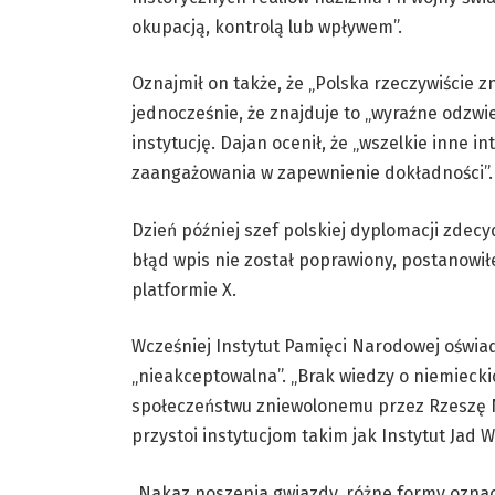
okupacją, kontrolą lub wpływem”.
Oznajmił on także, że „Polska rzeczywiście 
jednocześnie, że znajduje to „wyraźne odzwi
instytucję. Dajan ocenił, że „wszelkie inne
zaangażowania w zapewnienie dokładności”.
Dzień później szef polskiej dyplomacji zdec
błąd wpis nie został poprawiony, postanow
platformie X.
Wcześniej Instytut Pamięci Narodowej oświa
„nieakceptowalna”. „Brak wiedzy o niemiec
społeczeństwu zniewolonemu przez Rzeszę N
przystoi instytucjom takim jak Instytut Jad
„Nakaz noszenia gwiazdy, różne formy oznac