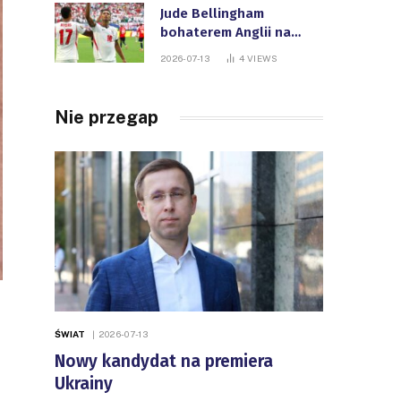
Jude Bellingham
bohaterem Anglii na
Mistrzostwach Świata
2026-07-13
4
VIEWS
FIFA
Nie przegap
ŚWIAT
2026-07-13
Nowy kandydat na premiera
Ukrainy