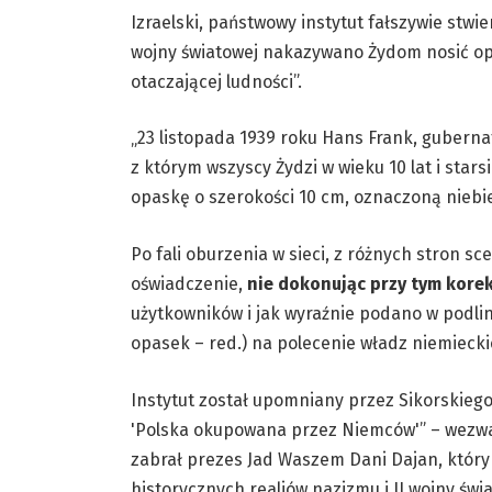
Izraelski, państwowy instytut fałszywie stwi
wojny światowej nakazywano Żydom nosić opa
otaczającej ludności”.
„23 listopada 1939 roku Hans Frank, gubern
z którym wszyscy Żydzi w wieku 10 lat i star
opaskę o szerokości 10 cm, oznaczoną niebi
Po fali oburzenia w sieci, z różnych stron sc
oświadczenie,
nie dokonując przy tym kore
użytkowników i jak wyraźnie podano w podli
opasek – red.) na polecenie władz niemiecki
Instytut został upomniany przez Sikorskiego
'Polska okupowana przez Niemców'” – wezwa
zabrał prezes Jad Waszem Dani Dajan, który 
historycznych realiów nazizmu i II wojny św