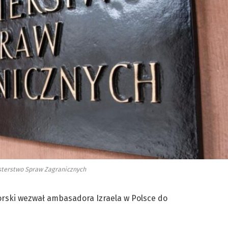
sterstwo Spraw Zagranicznych
rski wezwał ambasadora Izraela w Polsce do