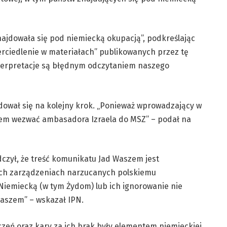
znajdowała się pod niemiecką okupacją”, podkreślając
erciedlenie w materiałach” publikowanych przez tę
 interpretacje są błędnym odczytaniem naszego
ydował się na kolejny krok. „Ponieważ wprowadzający w
iłem wezwać ambasadora Izraela do MSZ” – podał na
dczył, że treść komunikatu Jad Waszem jest
kich zarządzeniach narzucanych polskiemu
iemiecką (w tym Żydom) lub ich ignorowanie nie
 Waszem” – wskazał IPN.
zeń oraz kary za ich brak były elementem niemieckiej