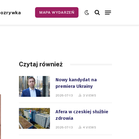
Rozrywka
MAPA WYDARZEŃ
Czytaj również
Nowy kandydat na
premiera Ukrainy
2026-07-13
3
VIEWS
Afera w czeskiej służbie
zdrowia
2026-07-13
4
VIEWS