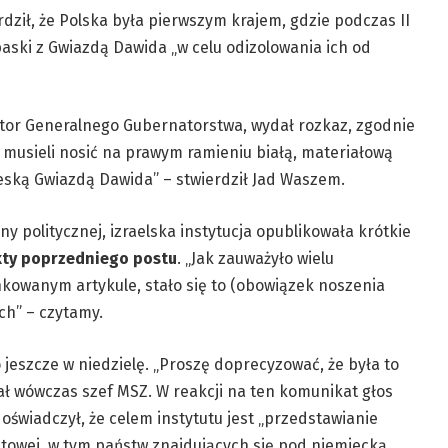
erdził, że Polska była pierwszym krajem, gdzie podczas II
ski z Gwiazdą Dawida „w celu odizolowania ich od
ator Generalnego Gubernatorstwa, wydał rozkaz, zgodnie
si musieli nosić na prawym ramieniu białą, materiałową
eską Gwiazdą Dawida” – stwierdził Jad Waszem.
eny politycznej, izraelska instytucja opublikowała krótkie
kty poprzedniego postu
. „Jak zauważyło wielu
nkowanym artykule, stało się to (obowiązek noszenia
ch” – czytamy.
 jeszcze w niedzielę. „Proszę doprecyzować, że była to
ł wówczas szef MSZ. W reakcji na ten komunikat głos
oświadczył, że celem instytutu jest „przedstawianie
iatowej, w tym państw znajdujących się pod niemiecką