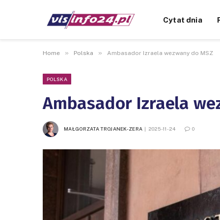
Cytat dnia
»
»
Home
Polska
Ambasador Izraela wezwany do MSZ
POLSKA
Ambasador Izraela we
MAŁGORZATA TROJANEK-ZERA
2025-11-24
0