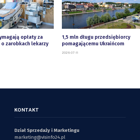
ymagają opłaty za
1,5 mln długu przedsiębiorcy
 o zarobkach lekarzy
pomagającemu Ukraińcom
2026-07-11
KONTAKT
Dział Sprzedaży i Marketingu
marketing@visinfo24.pl