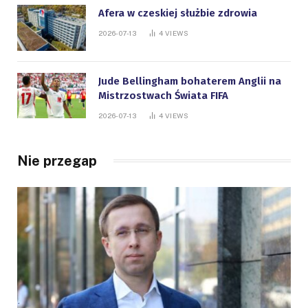
Afera w czeskiej służbie zdrowia
2026-07-13
4
VIEWS
Jude Bellingham bohaterem Anglii na
Mistrzostwach Świata FIFA
2026-07-13
4
VIEWS
Nie przegap