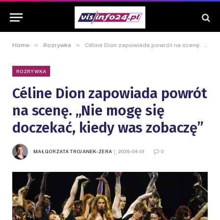
»
»
Home
Rozrywka
Céline Dion zapowiada powrót na scenę. „Nie mogę się doczekać, kiedy was zobaczę”
ROZRYWKA
Céline Dion zapowiada powrót
na scenę. „Nie mogę się
doczekać, kiedy was zobaczę”
MAŁGORZATA TROJANEK-ZERA
2026-04-01
0