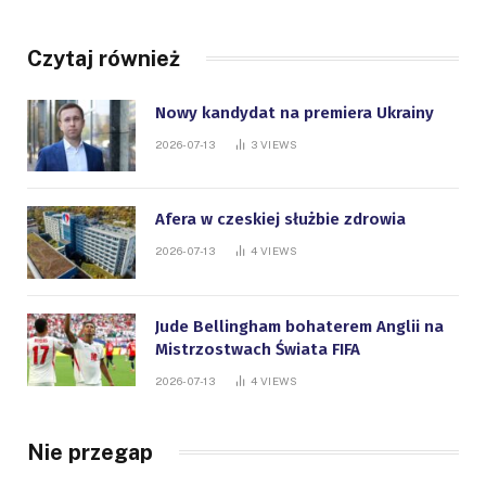
Czytaj również
Nowy kandydat na premiera Ukrainy
2026-07-13
3
VIEWS
Afera w czeskiej służbie zdrowia
2026-07-13
4
VIEWS
Jude Bellingham bohaterem Anglii na
Mistrzostwach Świata FIFA
2026-07-13
4
VIEWS
Nie przegap