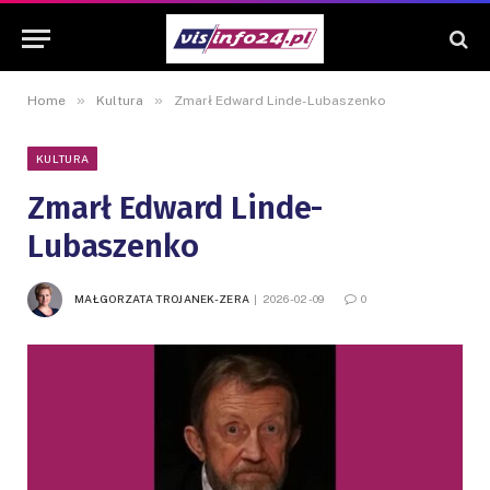
»
»
Home
Kultura
Zmarł Edward Linde-Lubaszenko
KULTURA
Zmarł Edward Linde-
Lubaszenko
MAŁGORZATA TROJANEK-ZERA
2026-02-09
0