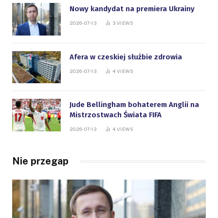
Nowy kandydat na premiera Ukrainy
2026-07-13
3
VIEWS
Afera w czeskiej służbie zdrowia
2026-07-13
4
VIEWS
Jude Bellingham bohaterem Anglii na
Mistrzostwach Świata FIFA
2026-07-13
4
VIEWS
Nie przegap