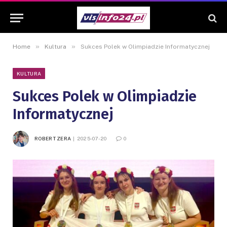
»
»
Home
Kultura
Sukces Polek w Olimpiadzie Informatycznej
KULTURA
Sukces Polek w Olimpiadzie
Informatycznej
ROBERT ZERA
2025-07-20
0