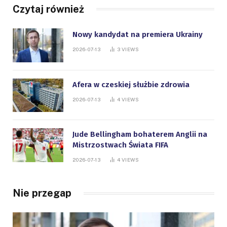
Czytaj również
Nowy kandydat na premiera Ukrainy
2026-07-13
3
VIEWS
Afera w czeskiej służbie zdrowia
2026-07-13
4
VIEWS
Jude Bellingham bohaterem Anglii na
Mistrzostwach Świata FIFA
2026-07-13
4
VIEWS
Nie przegap