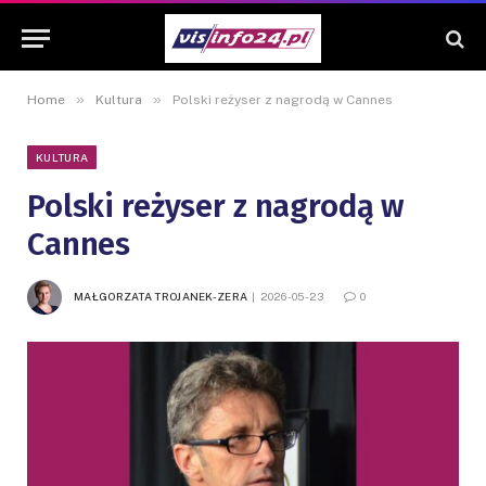
»
»
Home
Kultura
Polski reżyser z nagrodą w Cannes
KULTURA
Polski reżyser z nagrodą w
Cannes
MAŁGORZATA TROJANEK-ZERA
2026-05-23
0