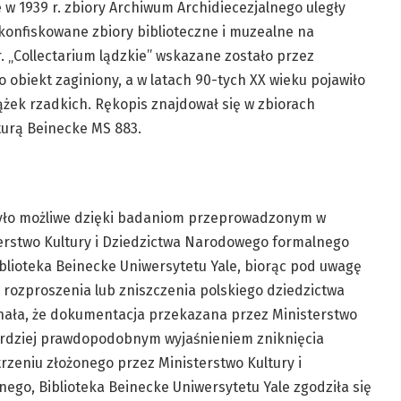
 w 1939 r. zbiory Archiwum Archidiecezjalnego uległy
skonfiskowane zbiory biblioteczne i muzealne na
 „Collectarium lądzkie” wskazane zostało przez
 obiekt zaginiony, a w latach 90-tych XX wieku pojawiło
ążek rzadkich. Rękopis znajdował się w zbiorach
turą Beinecke MS 883.
 było możliwe dzięki badaniom przeprowadzonym w
terstwo Kultury i Dziedzictwa Narodowego formalnego
blioteka Beinecke Uniwersytetu Yale, biorąc pod uwagę
 rozproszenia lub zniszczenia polskiego dziedzictwa
nała, że dokumentacja przekazana przez Ministerstwo
bardziej prawdopodobnym wyjaśnieniem zniknięcia
rzeniu złożonego przez Ministerstwo Kultury i
ego, Biblioteka Beinecke Uniwersytetu Yale zgodziła się