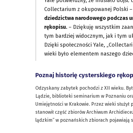
Yale potwierdziły, że musiało dojść
Collectarium z okupowanej Polski 
dziedzictwa narodowego podczas u
rękopisu.
– Dziękuję wszystkim zaa
tym bardziej widocznym, jak i tym u
Dzięki społeczności Yale, „Collecta
wieki było elementem naszego dzie
Poznaj historię cysterskiego rękop
Odzyskany zabytek pochodzi z XII wieku. Był
Lądzie, biblioteki seminarium w Poznaniu or
Umiejętności w Krakowie. Przez wieki służył
stanowił część zbiorów Archiwum Archidiece
lądzkim” w poznańskich zbiorach pojawiają si