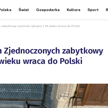
Polska
Świat
Gospodarka
Kultura
Sport
zabytkowy cysterski rękopis z XII wieku wraca do Polski
h Zjednoczonych zabytkowy
 wieku wraca do Polski