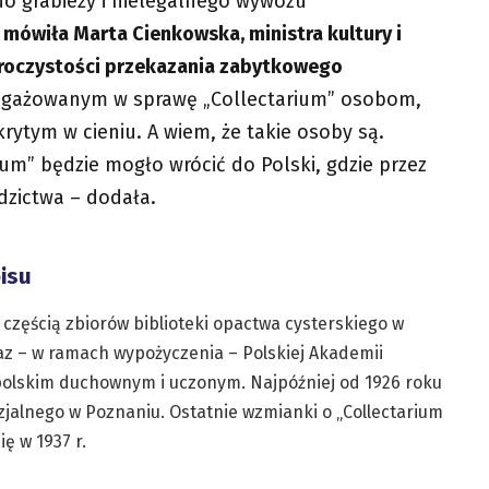
 do grabieży i nielegalnego wywozu
–
mówiła Marta Cienkowska, ministra kultury i
roczystości przekazania zabytkowego
ngażowanym w sprawę „Collectarium” osobom,
krytym w cieniu. A wiem, że takie osoby są.
rium” będzie mogło wrócić do Polski, gdzie przez
dzictwa – dodała.
isu
 częścią zbiorów biblioteki opactwa cysterskiego w
az – w ramach wypożyczenia – Polskiej Akademii
 polskim duchownym i uczonym. Najpóźniej od 1926 roku
zjalnego w Poznaniu. Ostatnie wzmianki o „Collectarium
ę w 1937 r.