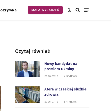
Rozrywka
MAPA WYDARZEŃ
Czytaj również
Nowy kandydat na
premiera Ukrainy
2026-07-13
3
VIEWS
Afera w czeskiej służbie
zdrowia
2026-07-13
4
VIEWS