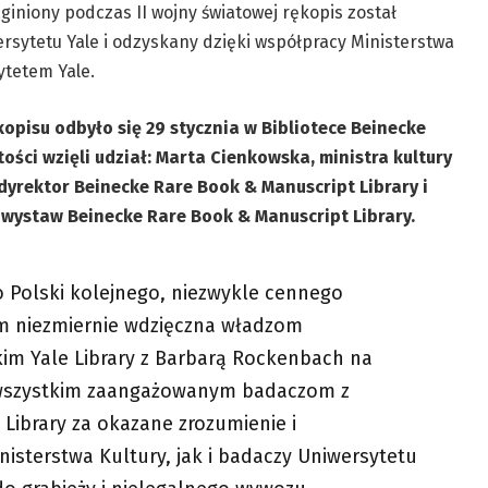
iniony podczas II wojny światowej rękopis został
rsytetu Yale i odzyskany dzięki współpracy Ministerstwa
ytetem Yale.
pisu odbyło się 29 stycznia w Bibliotece Beinecke
ści wzięli udział: Marta Cienkowska, ministra kultury
 dyrektor Beinecke Rare Book & Manuscript Library i
i wystaw Beinecke Rare Book & Manuscript Library.
 Polski kolejnego, niezwykle cennego
em niezmiernie wdzięczna władzom
kim Yale Library z Barbarą Rockenbach na
az wszystkim zaangażowanym badaczom z
Library za okazane zrozumienie i
isterstwa Kultury, jak i badaczy Uniwersytetu