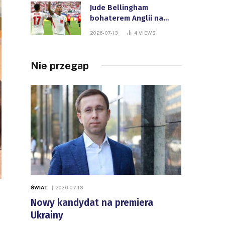
Jude Bellingham
bohaterem Anglii na
Mistrzostwach Świata
2026-07-13
4
VIEWS
FIFA
Nie przegap
ŚWIAT
2026-07-13
Nowy kandydat na premiera
Ukrainy