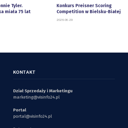
nnie Tyler.
Konkurs Preisner Scoring
a miała 75 lat
Competition w Bielsku-Białej
2026-06-29
KONTAKT
Dział Sprzedaży i Marketingu
marketing@visinfo24.pl
Portal
portal@visinfo24.pl