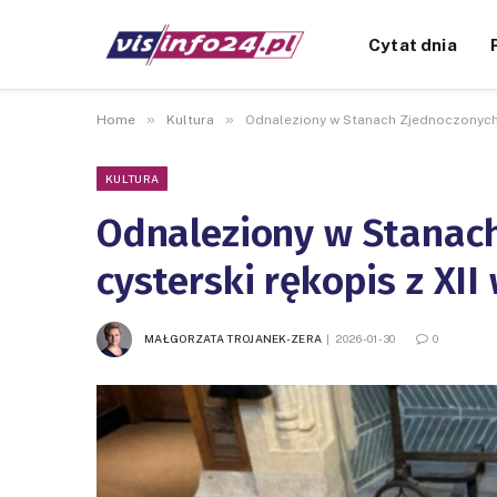
Cytat dnia
»
»
Home
Kultura
Odnaleziony w Stanach Zjednoczonych 
KULTURA
Odnaleziony w Stanac
cysterski rękopis z XII
MAŁGORZATA TROJANEK-ZERA
2026-01-30
0