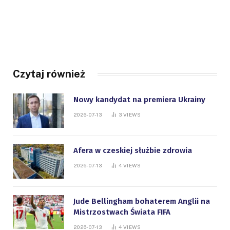
Czytaj również
Nowy kandydat na premiera Ukrainy
2026-07-13
3
VIEWS
Afera w czeskiej służbie zdrowia
2026-07-13
4
VIEWS
Jude Bellingham bohaterem Anglii na
Mistrzostwach Świata FIFA
2026-07-13
4
VIEWS