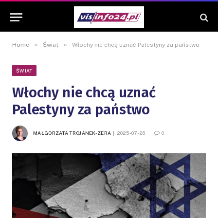
»
»
Home
Świat
Włochy nie chcą uznać Palestyny za państwo
ŚWIAT
Włochy nie chcą uznać
Palestyny za państwo
MAŁGORZATA TROJANEK-ZERA
2025-07-26
0