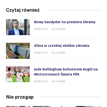
Czytaj również
Nowy kandydat na premiera Ukrainy
2026-07-13
3
VIEWS
Afera w czeskiej służbie zdrowia
2026-07-13
4
VIEWS
Jude Bellingham bohaterem Anglii na
Mistrzostwach Świata FIFA
2026-07-13
4
VIEWS
Nie przegap