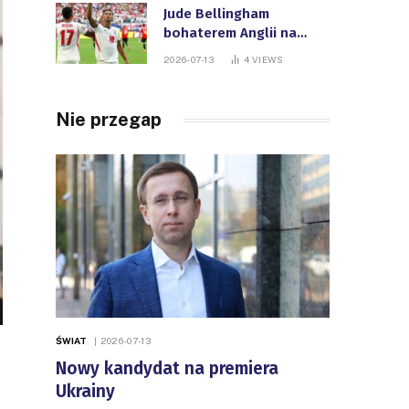
Jude Bellingham
bohaterem Anglii na
Mistrzostwach Świata
2026-07-13
4
VIEWS
FIFA
Nie przegap
ŚWIAT
2026-07-13
Nowy kandydat na premiera
Ukrainy