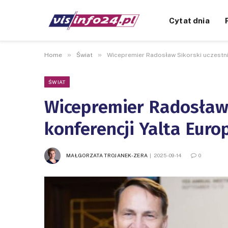
Cytat dnia
»
»
Home
Świat
Wicepremier Radosław Sikorski uczestnic
ŚWIAT
Wicepremier Radosław 
konferencji Yalta Euro
MAŁGORZATA TROJANEK-ZERA
2025-09-14
0