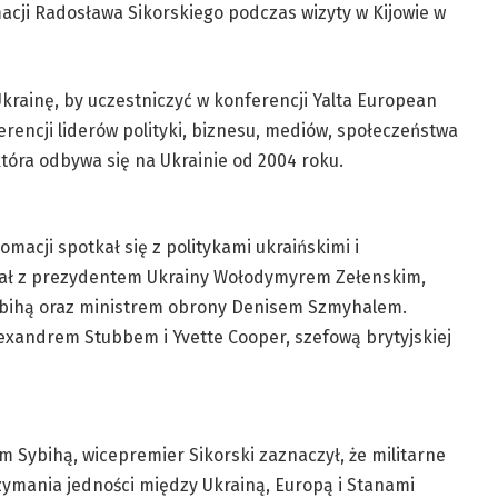
cji Radosława Sikorskiego podczas wizyty w Kijowie w
krainę, by uczestniczyć w konferencji Yalta European
encji liderów polityki, biznesu, mediów, społeczeństwa
tóra odbywa się na Ukrainie od 2004 roku.
macji spotkał się z politykami ukraińskimi i
iał z prezydentem Ukrainy Wołodymyrem Zełenskim,
ybihą oraz ministrem obrony Denisem Szmyhalem.
lexandrem Stubbem i Yvette Cooper, szefową brytyjskiej
m Sybihą, wicepremier Sikorski zaznaczył, że militarne
ymania jedności między Ukrainą, Europą i Stanami