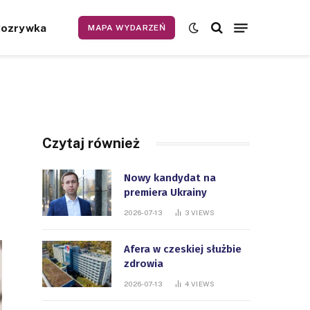
Rozrywka
MAPA WYDARZEŃ
Czytaj również
Nowy kandydat na
premiera Ukrainy
2026-07-13
3
VIEWS
Afera w czeskiej służbie
zdrowia
2026-07-13
4
VIEWS