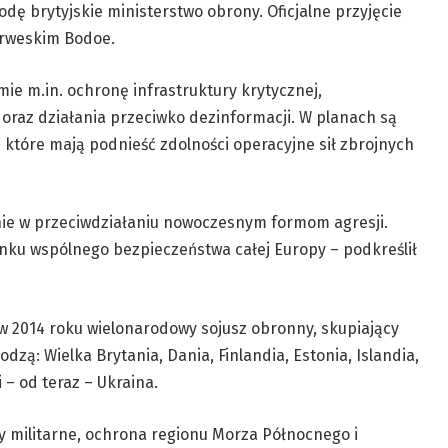
dę brytyjskie ministerstwo obrony. Oficjalne przyjęcie
orweskim Bodoe.
e m.in. ochronę infrastruktury krytycznej,
oraz działania przeciwko dezinformacji. W planach są
y, które mają podnieść zdolności operacyjne sił zbrojnych
nie w przeciwdziałaniu nowoczesnym formom agresji.
unku wspólnego bezpieczeństwa całej Europy – podkreślił
y w 2014 roku wielonarodowy sojusz obronny, skupiający
zą: Wielka Brytania, Dania, Finlandia, Estonia, Islandia,
i – od teraz – Ukraina.
y militarne, ochrona regionu Morza Północnego i