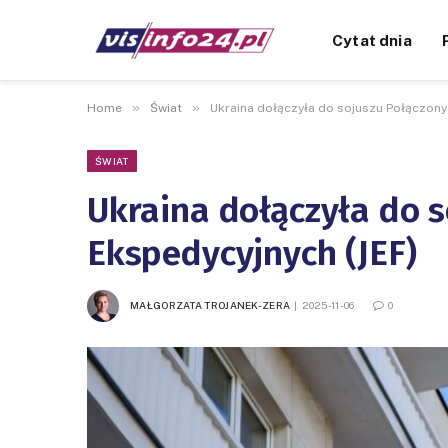
Cytat dnia
»
»
Home
Świat
Ukraina dołączyła do sojuszu Połączonyc
ŚWIAT
Ukraina dołączyła do s
Ekspedycyjnych (JEF)
MAŁGORZATA TROJANEK-ZERA
2025-11-06
0