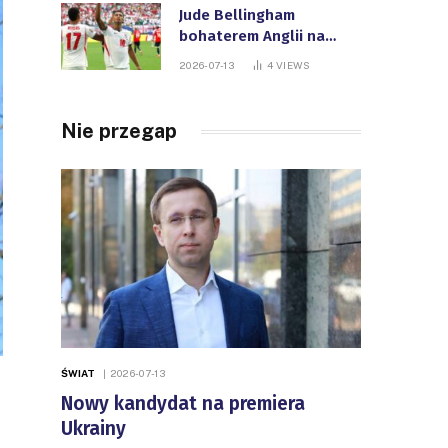
Jude Bellingham
bohaterem Anglii na
Mistrzostwach Świata
2026-07-13
4
VIEWS
FIFA
Nie przegap
ŚWIAT
2026-07-13
Nowy kandydat na premiera
Ukrainy