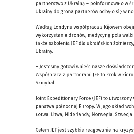
partnerstwo z Ukrainą – poinformowało w śro
Ukrainy do grona partnerów odbyło się w n
Według Londynu współpraca z Kijowem obejmi
wykorzystanie dronów, medycynę pola walki 
także szkolenia JEF dla ukraińskich żołnierz
Ukrainy.
– Jesteśmy gotowi wnieść nasze doświadcze
Współpraca z partnerami JEF to krok w kier
Szmyhal.
Joint Expeditionary Force (JEF) to utworzon
państwa północnej Europy. W jego skład wchod
Łotwa, Litwa, Niderlandy, Norwegia, Szwecja 
Celem JEF jest szybkie reagowanie na kryzys