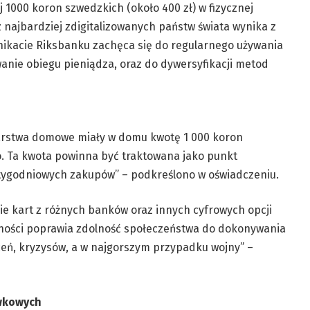
1000 koron szwedzkich (około 400 zł) w fizycznej
z najbardziej zdigitalizowanych państw świata wynika z
unikacie Riksbanku zachęca się do regularnego używania
nie obiegu pieniądza, oraz do dywersyfikacji metod
darstwa domowe miały w domu kwotę 1 000 koron
. Ta kwota powinna być traktowana jako punkt
 tygodniowych zakupów” – podkreślono w oświadczeniu.
ie kart z różnych banków oraz innych cyfrowych opcji
tności poprawia zdolność społeczeństwa do dokonywania
eń, kryzysów, a w najgorszym przypadku wojny” –
ówkowych