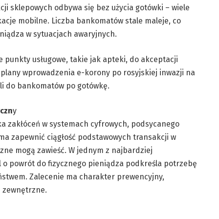
kcji sklepowych odbywa się bez użycia gotówki – wiele
kacje mobilne. Liczba bankomatów stale maleje, co
niądza w sytuacjach awaryjnych.
 punkty usługowe, takie jak apteki, do akceptacji
plany wprowadzenia e-korony po rosyjskiej inwazji na
yli do bankomatów po gotówkę.
yczn
y
ka zakłóceń w systemach cyfrowych, podsycanego
ma zapewnić ciągłość podstawowych transakcji w
czne mogą zawieść. W jednym z najbardziej
o powrót do fizycznego pieniądza podkreśla potrzebę
stwem. Zalecenie ma charakter prewencyjny,
 zewnętrzne.