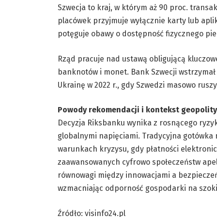
Szwecja to kraj, w którym aż 90 proc. transa
placówek przyjmuje wyłącznie karty lub apli
potęguje obawy o dostępność fizycznego pie
Rząd pracuje nad ustawą obligującą kluczowe
banknotów i monet. Bank Szwecji wstrzymał 
Ukrainę w 2022 r., gdy Szwedzi masowo rusz
Powody rekomendacji i kontekst geopolit
Decyzja Riksbanku wynika z rosnącego ryzy
globalnymi napięciami. Tradycyjna gotówka 
warunkach kryzysu, gdy płatności elektroni
zaawansowanych cyfrowo społeczeństw apel 
równowagi między innowacjami a bezpieczeń
wzmacniając odporność gospodarki na szoki
Źródło: visinfo24.pl