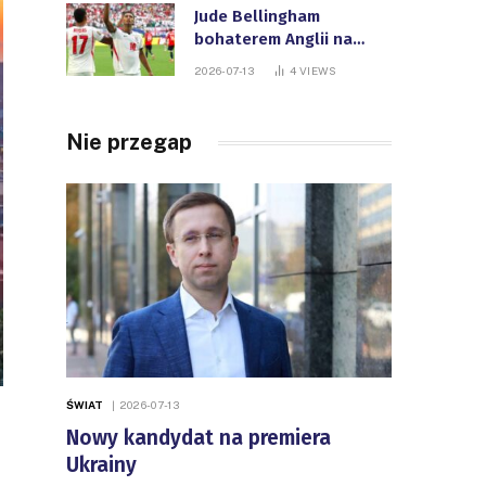
Jude Bellingham
bohaterem Anglii na
Mistrzostwach Świata
2026-07-13
4
VIEWS
FIFA
Nie przegap
ŚWIAT
2026-07-13
Nowy kandydat na premiera
Ukrainy