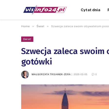
Cytat dnia
»
»
Home
Świat
Szwecja zaleca swoim obywatelom posi
ŚWIAT
Szwecja zaleca swoim
gotówki
MAŁGORZATA TROJANEK-ZERA
2026-03-05
0