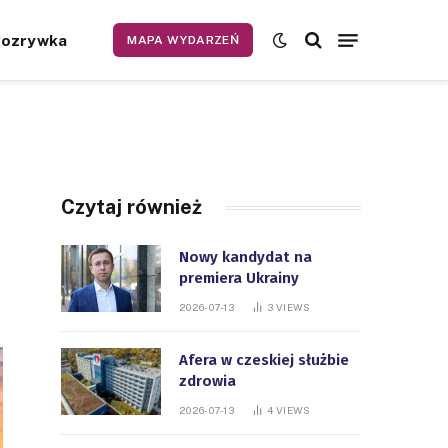
Rozrywka
MAPA WYDARZEŃ
Czytaj również
Nowy kandydat na
premiera Ukrainy
2026-07-13
3
VIEWS
Afera w czeskiej służbie
zdrowia
2026-07-13
4
VIEWS