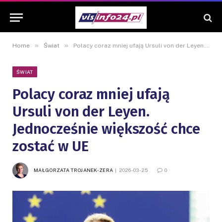
»
»
Home
Świat
Polacy coraz mniej ufają Ursuli von der Leyen. Jednocześnie większość chce zostać w UE
ŚWIAT
Polacy coraz mniej ufają
Ursuli von der Leyen.
Jednocześnie większość chce
zostać w UE
MAŁGORZATA TROJANEK-ZERA
2026-03-25
0