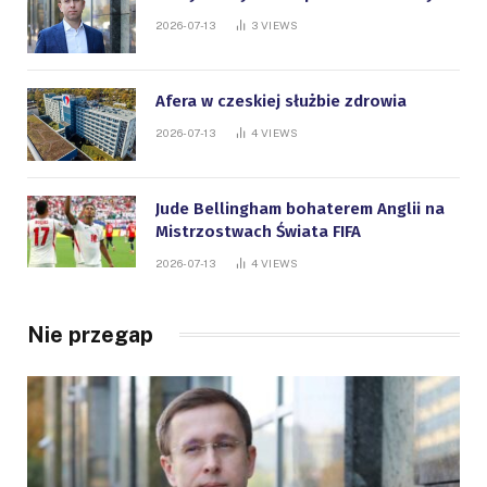
2026-07-13
3
VIEWS
Afera w czeskiej służbie zdrowia
2026-07-13
4
VIEWS
Jude Bellingham bohaterem Anglii na
Mistrzostwach Świata FIFA
2026-07-13
4
VIEWS
Nie przegap