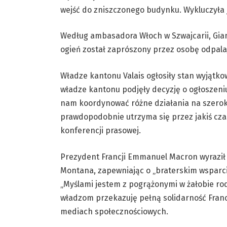
wejść do zniszczonego budynku. Wykluczyła
Według ambasadora Włoch w Szwajcarii, Gia
ogień został zaprószony przez osobę odpalają
Władze kantonu Valais ogłosiły stan wyjątko
władze kantonu podjęły decyzję o ogłoszen
nam koordynować różne działania na szeroką 
prawdopodobnie utrzyma się przez jakiś cz
konferencji prasowej.
Prezydent Francji Emmanuel Macron wyraził 
Montana, zapewniając o „braterskim wsparciu
„Myślami jestem z pogrążonymi w żałobie rodz
władzom przekazuję pełną solidarność Francj
mediach społecznościowych.