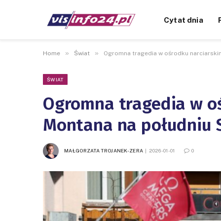
Cytat dnia
»
»
Home
Świat
Ogromna tragedia w ośrodku narciarski
ŚWIAT
Ogromna tragedia w oś
Montana na południu S
MAŁGORZATA TROJANEK-ZERA
2026-01-01
0