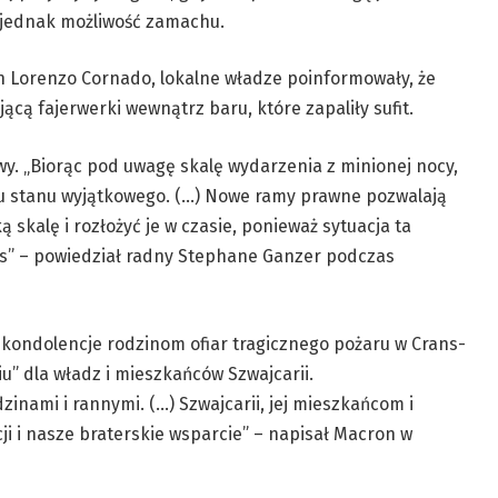
 jednak możliwość zamachu.
n Lorenzo Cornado, lokalne władze poinformowały, że
cą fajerwerki wewnątrz baru, które zapaliły sufit.
wy. „Biorąc pod uwagę skalę wydarzenia z minionej nocy,
iu stanu wyjątkowego. (…) Nowe ramy prawne pozwalają
skalę i rozłożyć je w czasie, ponieważ sytuacja ta
as” – powiedział radny Stephane Ganzer podczas
kondolencje rodzinom ofiar tragicznego pożaru w Crans-
” dla władz i mieszkańców Szwajcarii.
inami i rannymi. (…) Szwajcarii, jej mieszkańcom i
i i nasze braterskie wsparcie” – napisał Macron w