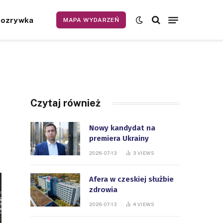
Rozrywka
MAPA WYDARZEŃ
Czytaj również
Nowy kandydat na
premiera Ukrainy
2026-07-13
3
VIEWS
Afera w czeskiej służbie
zdrowia
2026-07-13
4
VIEWS