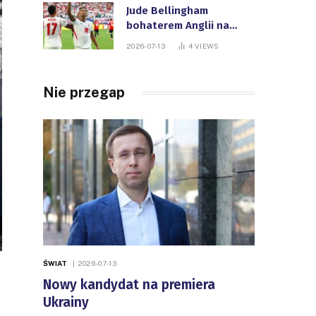
Jude Bellingham
bohaterem Anglii na
Mistrzostwach Świata
2026-07-13
4
VIEWS
FIFA
Nie przegap
ŚWIAT
2026-07-13
Nowy kandydat na premiera
Ukrainy