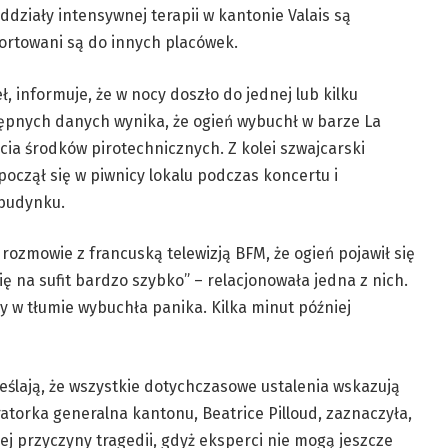
ddziały intensywnej terapii w kantonie Valais są
ortowani są do innych placówek.
, informuje, że w nocy doszło do jednej lub kilku
stępnych danych wynika, że ogień wybuchł w barze La
ia środków pirotechnicznych. Z kolei szwajcarski
oczął się w piwnicy lokalu podczas koncertu i
 budynku.
rozmowie z francuską telewizją BFM, że ogień pojawił się
ię na sufit bardzo szybko” – relacjonowała jedna z nich.
 w tłumie wybuchła panika. Kilka minut później
reślają, że wszystkie dotychczasowe ustalenia wskazują
ratorka generalna kantonu, Beatrice Pilloud, zaznaczyła,
ej przyczyny tragedii, gdyż eksperci nie mogą jeszcze