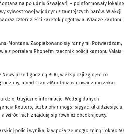
Montana na południu Szwajcarii – poinformowały lokalne
awy sylwestrowej w jednym z tamtejszych barów. W akcji
ów oraz czterdzieści karetek pogotowia. Władze kantonu
rans-Montana. Zaopiekowano się rannymi. Potwierdzam,
wie z portalem Rhonefm rzecznik policji kantonu Valais,
 News przed godziną 9:00, w eksplozji zginęło co
 odgrodzony, a nad Crans-Montana wprowadzono zakaz
bardziej tragiczne informacje. Według danych
encja Reuters, liczba ofiar mogła sięgać kilkudziesięciu.
 a wśród nich znajdują się również obcokrajowcy.
rskiej policji wynika, iż w pożarze mogło zginąć około 40