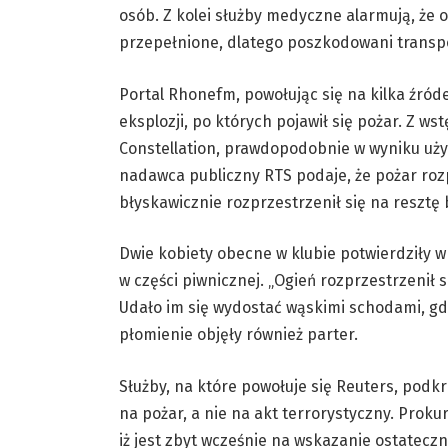
osób. Z kolei służby medyczne alarmują, że o
przepełnione, dlatego poszkodowani transp
Portal Rhonefm, powołując się na kilka źródeł
eksplozji, po których pojawił się pożar. Z w
Constellation, prawdopodobnie w wyniku użyc
nadawca publiczny RTS podaje, że pożar rozp
błyskawicznie rozprzestrzenił się na resztę
Dwie kobiety obecne w klubie potwierdziły w 
w części piwnicznej. „Ogień rozprzestrzenił s
Udało im się wydostać wąskimi schodami, gdy
płomienie objęły również parter.
Służby, na które powołuje się Reuters, podk
na pożar, a nie na akt terrorystyczny. Proku
iż jest zbyt wcześnie na wskazanie ostateczn