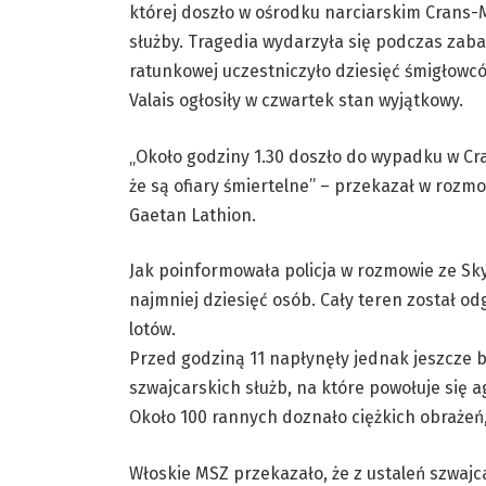
której doszło w ośrodku narciarskim Crans-
służby. Tragedia wydarzyła się podczas zab
ratunkowej uczestniczyło dziesięć śmigłowc
Valais ogłosiły w czwartek stan wyjątkowy.
„Około godziny 1.30 doszło do wypadku w C
że są ofiary śmiertelne” – przekazał w rozmo
Gaetan Lathion.
Jak poinformowała policja w rozmowie ze Sky
najmniej dziesięć osób. Cały teren został
lotów.
Przed godziną 11 napłynęły jednak jeszcze 
szwajcarskich służb, na które powołuje się ag
Około 100 rannych doznało ciężkich obrażeń,
Włoskie MSZ przekazało, że z ustaleń szwajca