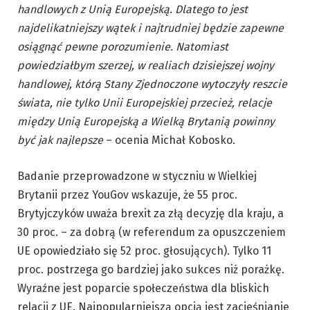
handlowych z Unią Europejską. Dlatego to jest
najdelikatniejszy wątek i najtrudniej będzie zapewne
osiągnąć pewne porozumienie. Natomiast
powiedziałbym szerzej, w realiach dzisiejszej wojny
handlowej, którą Stany Zjednoczone wytoczyły reszcie
świata, nie tylko Unii Europejskiej przecież, relacje
między Unią Europejską a Wielką Brytanią powinny
być jak najlepsze
– ocenia Michał Kobosko.
Badanie przeprowadzone w styczniu w Wielkiej
Brytanii przez YouGov wskazuje, że 55 proc.
Brytyjczyków uważa brexit za złą decyzję dla kraju, a
30 proc. – za dobrą (w referendum za opuszczeniem
UE opowiedziało się 52 proc. głosujących). Tylko 11
proc. postrzega go bardziej jako sukces niż porażkę.
Wyraźne jest poparcie społeczeństwa dla bliskich
relacji z UE. Najpopularniejszą opcją jest zacieśnianie