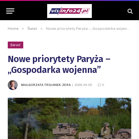
»
»
Home
Świat
Nowe priorytety Paryża – „Gospodarka wojenna”
ŚWIAT
Nowe priorytety Paryża –
„Gospodarka wojenna”
MAŁGORZATA TROJANEK-ZERA
2026-04-05
0