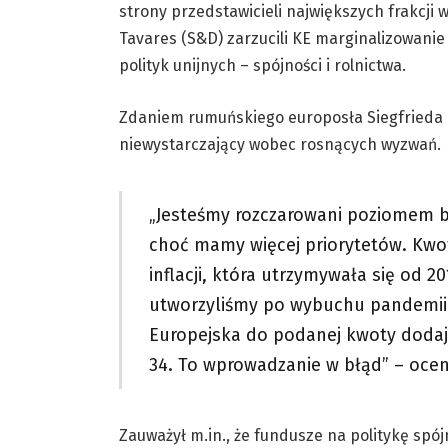
strony przedstawicieli największych frakcji 
Tavares (S&D) zarzucili KE marginalizowanie
polityk unijnych – spójności i rolnictwa.
Zdaniem rumuńskiego europosła Siegfrieda
niewystarczający wobec rosnących wyzwań.
„Jesteśmy rozczarowani poziomem bud
choć mamy więcej priorytetów. Kwot
inflacji, która utrzymywała się od 2
utworzyliśmy po wybuchu pandemii 
Europejska do podanej kwoty dodaje
34. To wprowadzanie w błąd” – ocen
Zauważył m.in., że fundusze na politykę spój