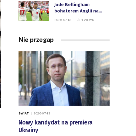
Jude Bellingham
bohaterem Anglii na
Mistrzostwach Świata
2026-07-13
4
VIEWS
FIFA
Nie przegap
ŚWIAT
2026-07-13
Nowy kandydat na premiera
Ukrainy