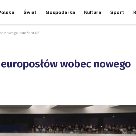
Polska
Świat
Gospodarka
Kultura
Sport
ec nowego budżetu UE
 europosłów wobec nowego