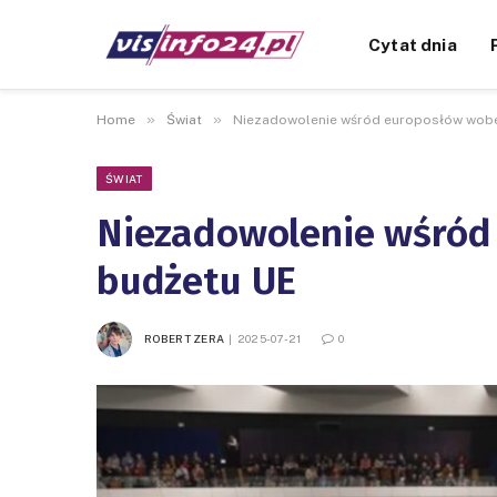
Cytat dnia
»
»
Home
Świat
Niezadowolenie wśród europosłów wob
ŚWIAT
Niezadowolenie wśród
budżetu UE
ROBERT ZERA
2025-07-21
0