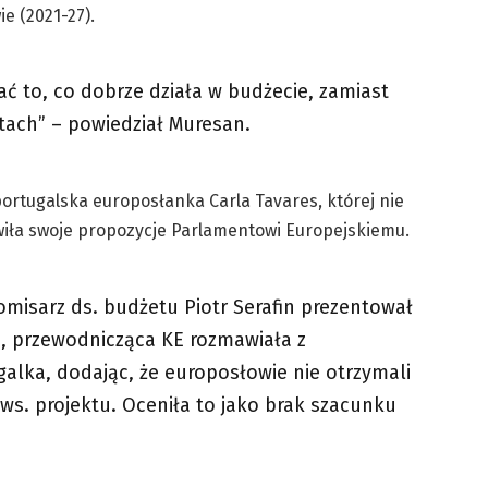
e (2021-27).
ć to, co dobrze działa w budżecie, zamiast
etach” – powiedział Muresan.
portugalska europosłanka Carla Tavares, której nie
wiła swoje propozycje Parlamentowi Europejskiemu.
omisarz ds. budżetu Piotr Serafin prezentował
E, przewodnicząca KE rozmawiała z
galka, dodając, że europosłowie nie otrzymali
ws. projektu. Oceniła to jako brak szacunku