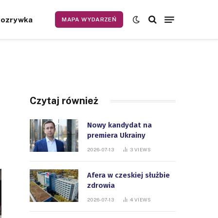
Rozrywka
MAPA WYDARZEŃ
Czytaj również
Nowy kandydat na
premiera Ukrainy
2026-07-13
3
VIEWS
Afera w czeskiej służbie
zdrowia
2026-07-13
4
VIEWS