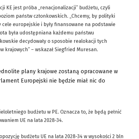
 KE jest próba „renacjonalizacji” budżetu, czyli
 poziom państw członkowskich. „Chcemy, by polityki
y cele europejskie i były finansowane na podstawie
wota była udostępniana każdemu państwu
kowskie decydowały o sposobie realokacji tych
ów krajowych” – wskazał Siegfried Muresan.
 jednolite plany krajowe zostaną opracowane w
rlament Europejski nie będzie miał nic do
eloletniego budżetu w PE. Oznacza to, że będą pełnić
owaniem UE na lata 2028-34.
opozycję budżetu UE na lata 2028-34 w wysokości 2 bln