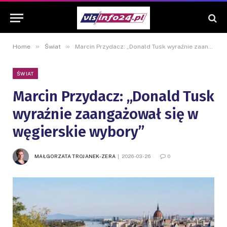
»
»
Home
Świat
Marcin Przydacz: „Donald Tusk wyraźnie zaangażował się w węgierskie wybory”
ŚWIAT
Marcin Przydacz: „Donald Tusk
wyraźnie zaangażował się w
węgierskie wybory”
MAŁGORZATA TROJANEK-ZERA
2026-03-26
0