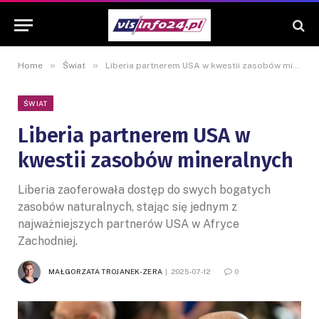
»
»
Home
Świat
Liberia partnerem USA w kwestii zasobów mineralnych
ŚWIAT
Liberia partnerem USA w
kwestii zasobów mineralnych
Liberia zaoferowała dostęp do swych bogatych
zasobów naturalnych, stając się jednym z
najważniejszych partnerów USA w Afryce
Zachodniej.
MAŁGORZATA TROJANEK-ZERA
2025-07-12
0