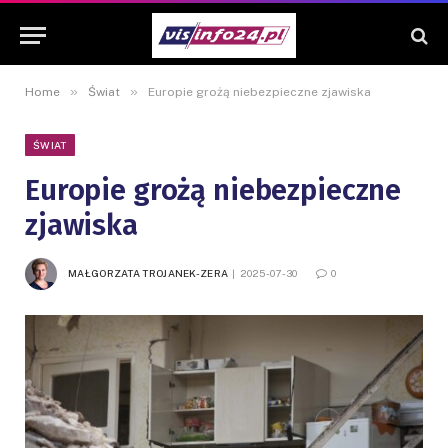
»
»
Home
Świat
Europie grożą niebezpieczne zjawiska
ŚWIAT
Europie grożą niebezpieczne
zjawiska
MAŁGORZATA TROJANEK-ZERA
2025-07-30
0