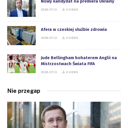
Nowy kandydat na premiera Ukrainy
2026-07-13
3
VIEWS
Afera w czeskiej służbie zdrowia
2026-07-13
4
VIEWS
Jude Bellingham bohaterem Anglii na
Mistrzostwach Świata FIFA
2026-07-13
4
VIEWS
Nie przegap