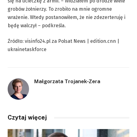
się na ucieczkę z armii. – Widziałem po drodze wiele
grobów żołnierzy. To zrobiło na mnie ogromne
wrażenie. Wtedy postanowiłem, że nie zdezerteruję i
będę walczył – podkreśla.
Źródło: visinfo24.pl za Polsat News | edition.cnn |
ukrainetaskforce
Małgorzata Trojanek-Zera
Czytaj więcej