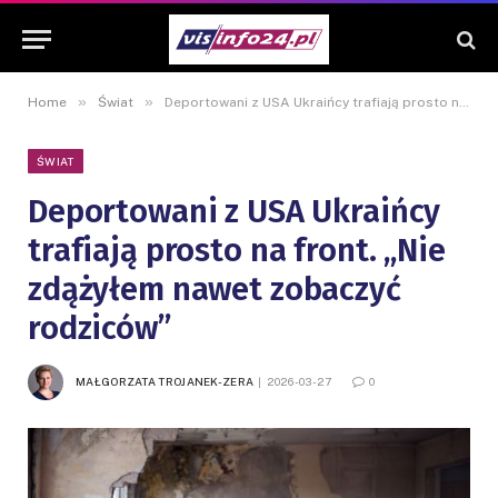
»
»
Home
Świat
Deportowani z USA Ukraińcy trafiają prosto na front. „Nie zdążyłem nawet zobaczyć rodziców”
ŚWIAT
Deportowani z USA Ukraińcy
trafiają prosto na front. „Nie
zdążyłem nawet zobaczyć
rodziców”
MAŁGORZATA TROJANEK-ZERA
2026-03-27
0