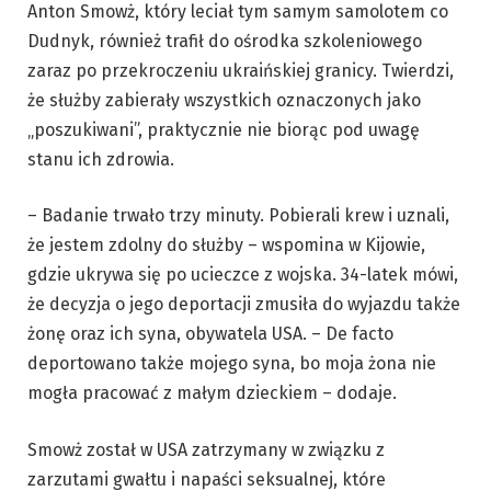
Anton Smowż, który leciał tym samym samolotem co
Dudnyk, również trafił do ośrodka szkoleniowego
zaraz po przekroczeniu ukraińskiej granicy. Twierdzi,
że służby zabierały wszystkich oznaczonych jako
„poszukiwani”, praktycznie nie biorąc pod uwagę
stanu ich zdrowia.
– Badanie trwało trzy minuty. Pobierali krew i uznali,
że jestem zdolny do służby – wspomina w Kijowie,
gdzie ukrywa się po ucieczce z wojska. 34-latek mówi,
że decyzja o jego deportacji zmusiła do wyjazdu także
żonę oraz ich syna, obywatela USA. – De facto
deportowano także mojego syna, bo moja żona nie
mogła pracować z małym dzieckiem – dodaje.
Smowż został w USA zatrzymany w związku z
zarzutami gwałtu i napaści seksualnej, które