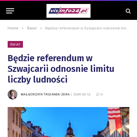
»
»
Home
Świat
Będzie referendum w Szwajcarii odnosnie limitu liczby ludności
ŚWIAT
Będzie referendum w
Szwajcarii odnosnie limitu
liczby ludności
MAŁGORZATA TROJANEK-ZERA
2026-02-12
0