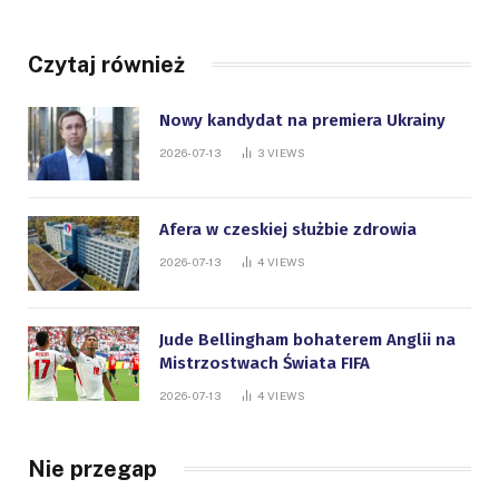
Czytaj również
Nowy kandydat na premiera Ukrainy
2026-07-13
3
VIEWS
Afera w czeskiej służbie zdrowia
2026-07-13
4
VIEWS
Jude Bellingham bohaterem Anglii na
Mistrzostwach Świata FIFA
2026-07-13
4
VIEWS
Nie przegap