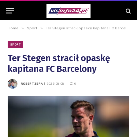
»
»
Home
Sport
Ter Stegen stracił opaskę kapitana FC Barcelony
SPORT
Ter Stegen stracił opaskę
kapitana FC Barcelony
ROBERT ZERA
2025-08-08
0