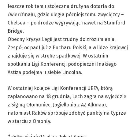
Jeszcze rok temu stołeczna drużyna dotarła do
ćwierćfinału, gdzie uległa późniejszemu zwycięzcy –
Chelsea – po drodze wygrywając nawet na Stamford
Bridge.
Obecny kryzys Legii jest trudny do zrozumienia.
Zespół odpadł już z Pucharu Polski, a w lidze krajowej
znajduje się w strefie spadkowej. W ostatnim
spotkaniu Ligi Konferencji podopieczni Inakiego
Astiza podejmą u siebie Lincolna.
W ostatniej kolejce Ligi Konferencji UEFA, którą
zaplanowano na 18 grudnia, Lech zagra na wyjeździe
z Sigmą Ołomuniec, Jagiellonia z AZ Alkmaar,
natomiast Raków spróbuje zdobyć punkty na Cyprze
w starciu z Omonią.
Źródło: visinfo24.pl za Polsat Sport